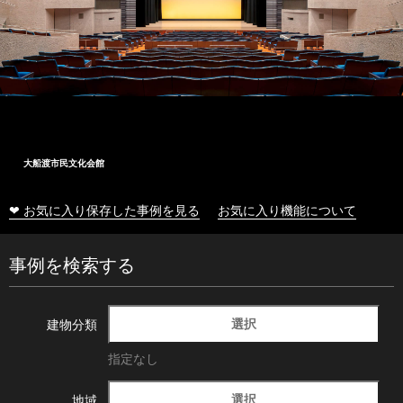
大船渡市民文化会館
❤ お気に入り保存した事例を見る
お気に入り機能について
事例を検索する
選択
建物分類
指定なし
選択
地域