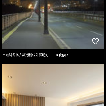
市道開運橋夕顔瀬橋線外照明灯ＬＥＤ化修繕