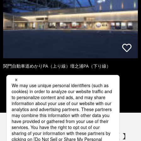
関門自動車道めかりPA（上り線）壇之浦PA（下り線）
1
2
3
4
5
パナソニックの電気設備 SNSアカウント