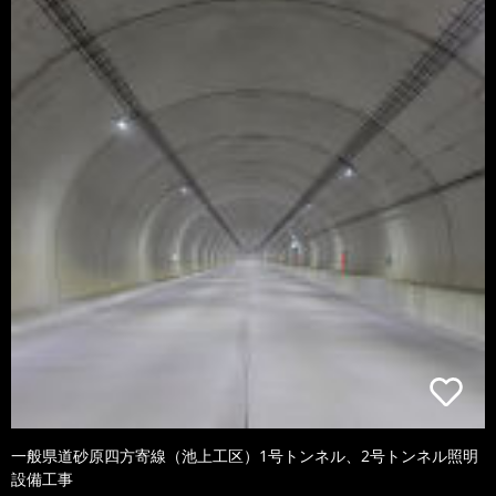
一般県道砂原四方寄線（池上工区）1号トンネル、2号トンネル照明
設備工事