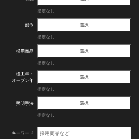
指定なし
選択
部位
指定なし
選択
採用商品
指定なし
竣工年・
選択
オープン年
指定なし
選択
照明手法
指定なし
キーワード