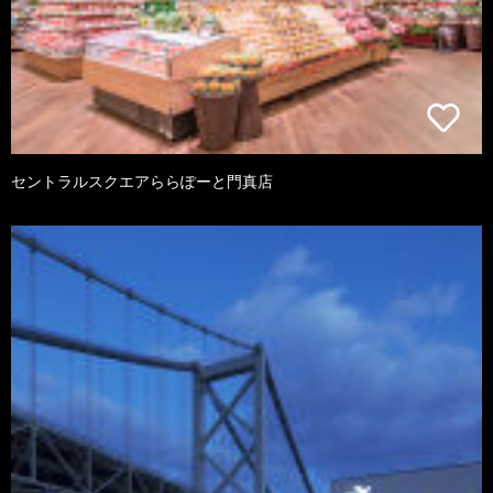
セントラルスクエアららぽーと門真店