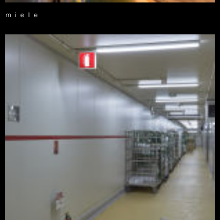
ｍｉｅｌｅ