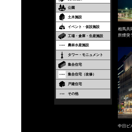
公園
土木施設
イベント・仮設施設
相馬共
所煙突
工場・倉庫・生産施設
農林水産施設
タワー・モニュメント
集合住宅
集合住宅（改修）
戸建住宅
その他
中日ビ