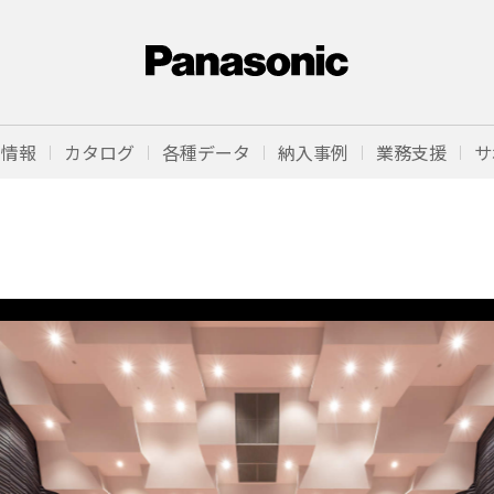
品情報
カタログ
各種データ
納入事例
業務支援
サ