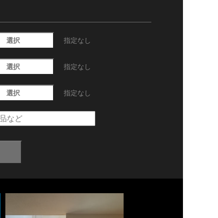
選択
指定なし
選択
指定なし
選択
指定なし