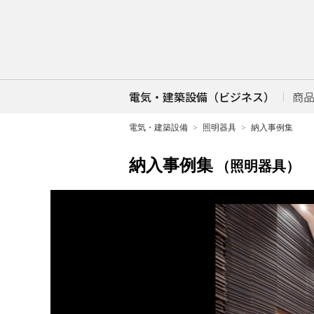
電気・建築設備（ビジネス）
商
電気・建築設備
照明器具
納入事例集
納入事例集
（照明器具）