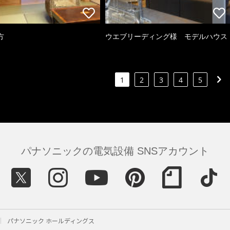
方
ウエブリーディング様 モデルハウス
1
2
3
4
5
パナソニックの電気設備 SNSアカウント
パナソニック ホールディングス