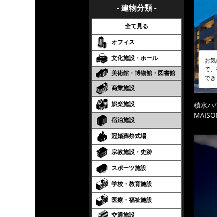
- 建物分類 -
全て見る
オフィス
文化施設・ホール
お気
で、
美術館・博物館・図書館
でき
商業施設
娯楽施設
積水ハ
MAISO
宿泊施設
冠婚葬祭式場
宗教施設・史跡
スポーツ施設
学校・教育施設
医療・福祉施設
交通施設