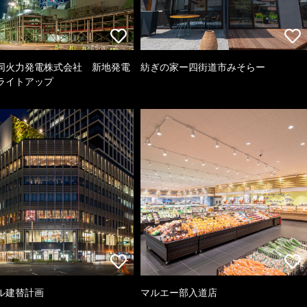
同火力発電株式会社 新地発電
紡ぎの家ー四街道市みそらー
ライトアップ
ル建替計画
マルエー部入道店