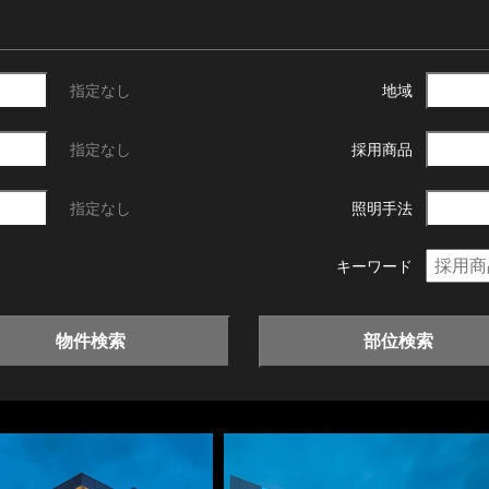
指定なし
地域
指定なし
採用商品
指定なし
照明手法
キーワード
物件検索
部位検索