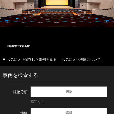
大船渡市民文化会館
❤ お気に入り保存した事例を見る
お気に入り機能について
事例を検索する
選択
建物分類
指定なし
選択
地域