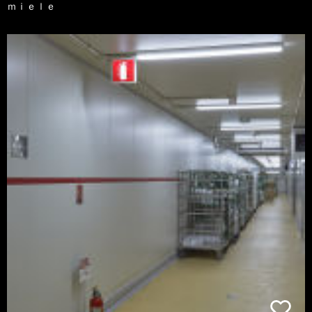
ｍｉｅｌｅ