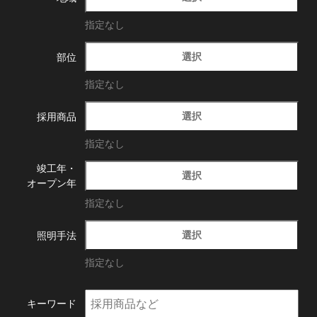
指定なし
選択
部位
指定なし
選択
採用商品
指定なし
竣工年・
選択
オープン年
指定なし
選択
照明手法
指定なし
キーワード