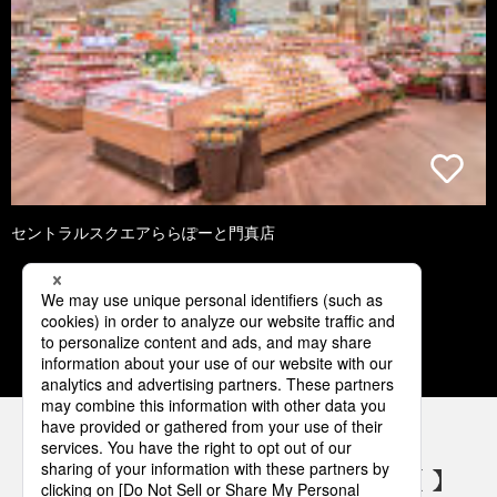
セントラルスクエアららぽーと門真店
1
2
3
4
5
パナソニックの電気設備 SNSアカウント