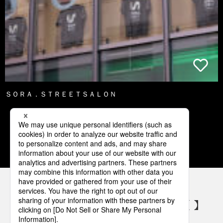
ＳＯＲＡ．ＳＴＲＥＥＴＳＡＬＯＮ
2
3
4
5
6
パナソニックの電気設備 SNSアカウント