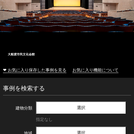
大船渡市民文化会館
❤ お気に入り保存した事例を見る
お気に入り機能について
事例を検索する
選択
建物分類
指定なし
選択
地域