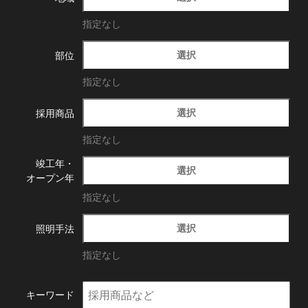
指定なし
選択
部位
指定なし
選択
採用商品
指定なし
竣工年・
選択
オープン年
指定なし
選択
照明手法
指定なし
キーワード