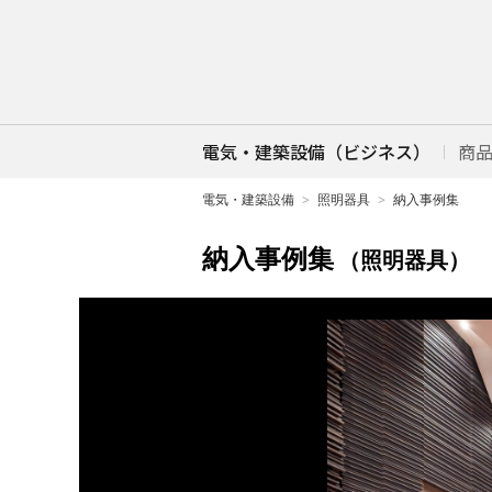
電気・建築設備（ビジネス）
商
電気・建築設備
照明器具
納入事例集
納入事例集
（照明器具）