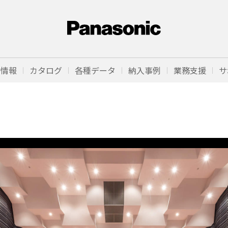
品情報
カタログ
各種データ
納入事例
業務支援
サ