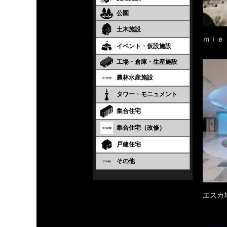
公園
土木施設
ｍｉｅ
イベント・仮設施設
工場・倉庫・生産施設
農林水産施設
タワー・モニュメント
集合住宅
集合住宅（改修）
戸建住宅
その他
エスカ