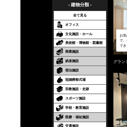
- 建物分類 -
全て見る
オフィス
文化施設・ホール
お気
で、
美術館・博物館・図書館
でき
商業施設
娯楽施設
グラン
宿泊施設
冠婚葬祭式場
宗教施設・史跡
スポーツ施設
学校・教育施設
医療・福祉施設
交通施設