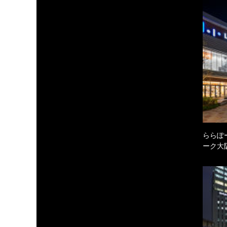
ららぽ
ーク大