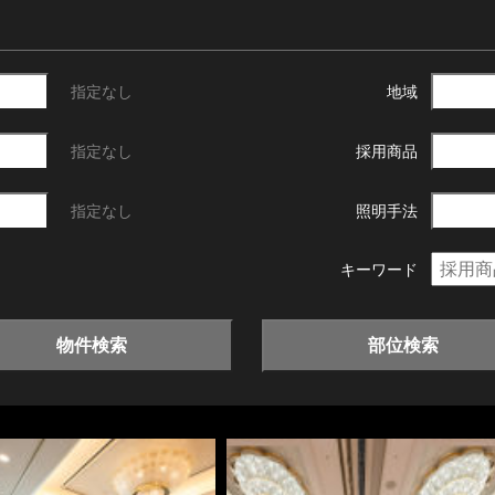
指定なし
地域
指定なし
採用商品
指定なし
照明手法
キーワード
物件検索
部位検索