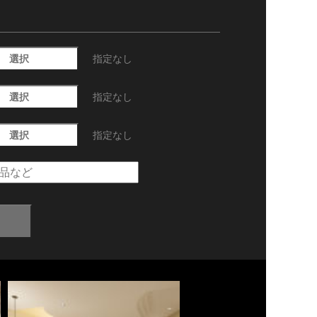
選択
指定なし
選択
指定なし
選択
指定なし