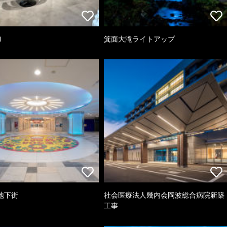
ｌ
箕面大滝ライトアップ
地下街
社会医療法人幾内会岡波総合病院新築
工事