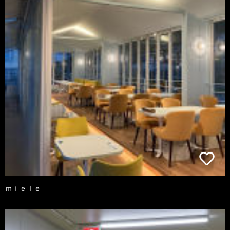
ｍｉｅｌｅ