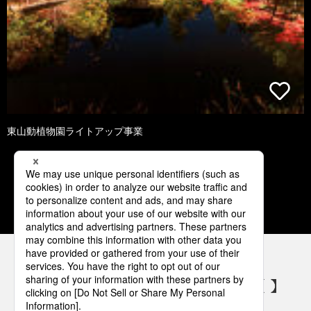
東山動植物園ライトアップ事業
1
2
3
4
5
パナソニックの電気設備 SNSアカウント