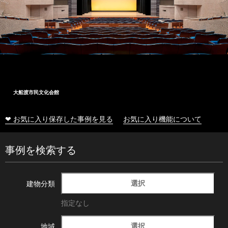
大船渡市民文化会館
❤ お気に入り保存した事例を見る
お気に入り機能について
事例を検索する
選択
建物分類
指定なし
選択
地域