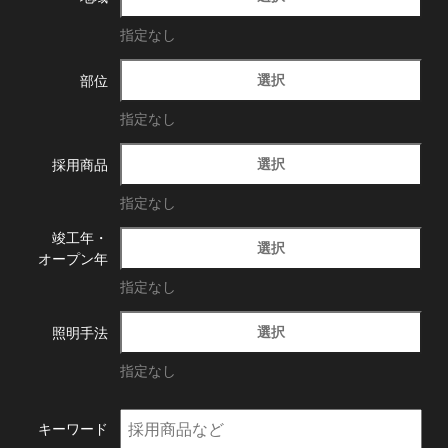
指定なし
選択
部位
指定なし
選択
採用商品
指定なし
竣工年・
選択
オープン年
指定なし
選択
照明手法
指定なし
キーワード