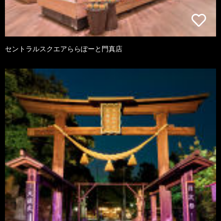
セントラルスクエアららぽーと門真店