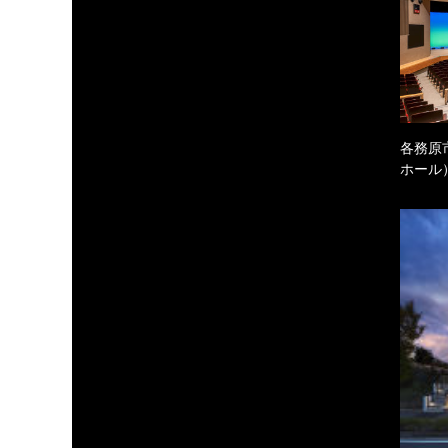
各務原
ホール