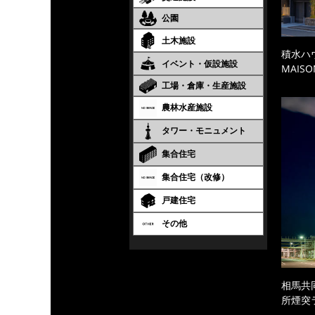
公園
土木施設
積水ハ
イベント・仮設施設
MAISO
工場・倉庫・生産施設
農林水産施設
タワー・モニュメント
集合住宅
集合住宅（改修）
戸建住宅
その他
相馬共
所煙突