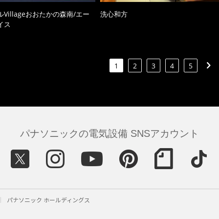
Villageおおたかの森南/エー
洗心和方
イス
1
2
3
4
5
パナソニックの電気設備 SNSアカウント
パナソニック ホールディングス