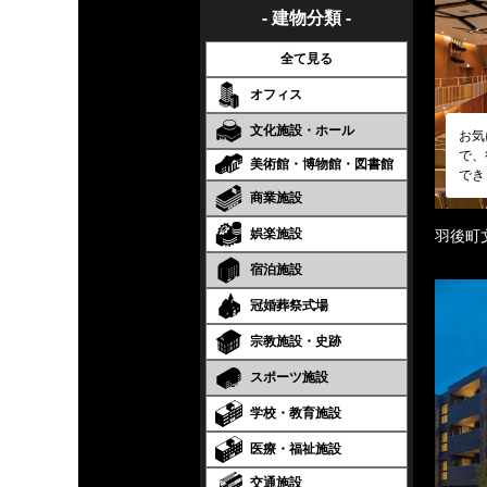
- 建物分類 -
全て見る
オフィス
文化施設・ホール
お気
で、
美術館・博物館・図書館
でき
商業施設
娯楽施設
羽後町
宿泊施設
冠婚葬祭式場
宗教施設・史跡
スポーツ施設
学校・教育施設
医療・福祉施設
交通施設