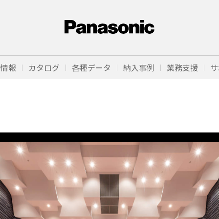
品情報
カタログ
各種データ
納入事例
業務支援
サ