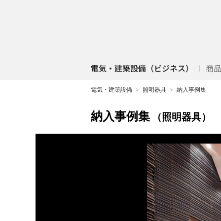
電気・建築設備（ビジネス）
商
電気・建築設備
照明器具
納入事例集
納入事例集
（照明器具）