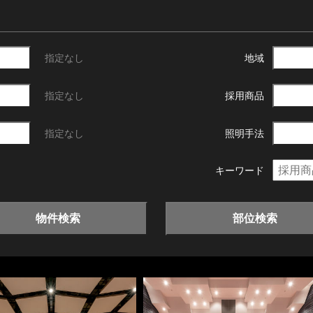
指定なし
地域
指定なし
採用商品
指定なし
照明手法
キーワード
物件検索
部位検索