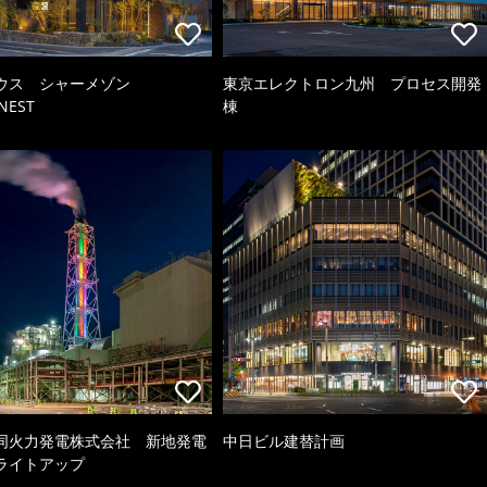
ウス シャーメゾン
東京エレクトロン九州 プロセス開発
NEST
棟
同火力発電株式会社 新地発電
中日ビル建替計画
ライトアップ