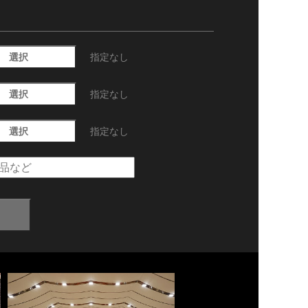
選択
指定なし
選択
指定なし
選択
指定なし