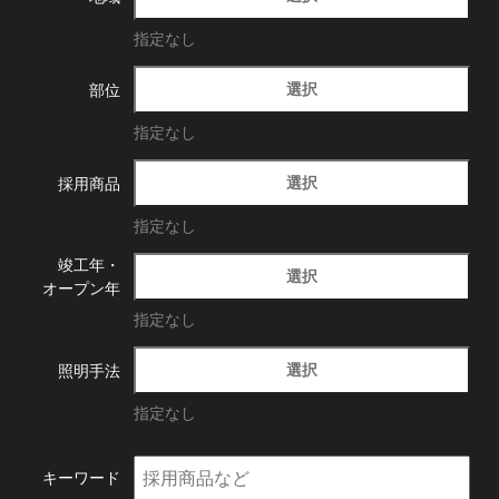
指定なし
選択
部位
指定なし
選択
採用商品
指定なし
竣工年・
選択
オープン年
指定なし
選択
照明手法
指定なし
キーワード