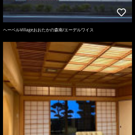
ヘーベルVillageおおたかの森南/エーデルワイス