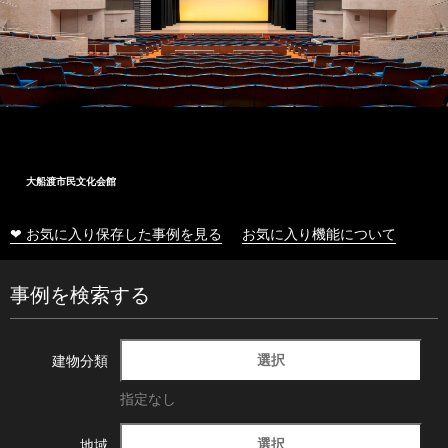
大船渡市民文化会館
❤ お気に入り保存した事例を見る
お気に入り機能について
事例を検索する
選択
建物分類
指定なし
選択
地域