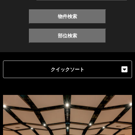
物件検索
部位検索
クイックソート