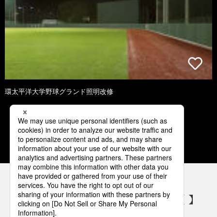
環太平洋大学野球グランド照明改修
2
3
4
5
6
パナソニックの電気設備 SNSアカウント