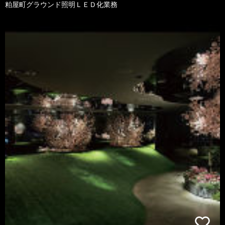
粕屋町グラウンド照明ＬＥＤ化業務