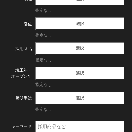
指定なし
選択
部位
指定なし
選択
採用商品
指定なし
竣工年・
選択
オープン年
指定なし
選択
照明手法
指定なし
キーワード