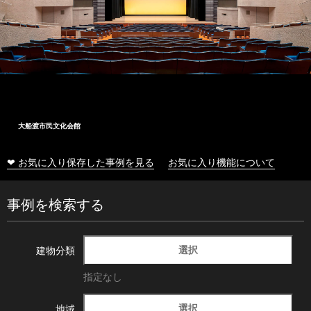
大船渡市民文化会館
❤ お気に入り保存した事例を見る
お気に入り機能について
事例を検索する
選択
建物分類
指定なし
選択
地域