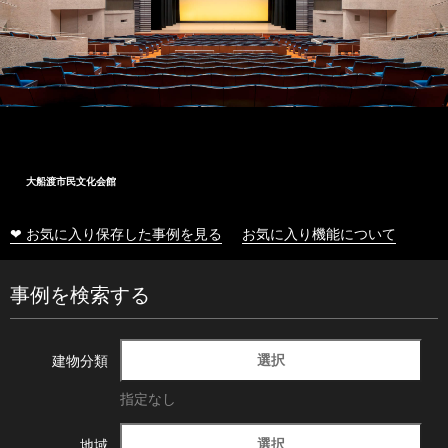
大船渡市民文化会館
❤ お気に入り保存した事例を見る
お気に入り機能について
事例を検索する
選択
建物分類
指定なし
選択
地域