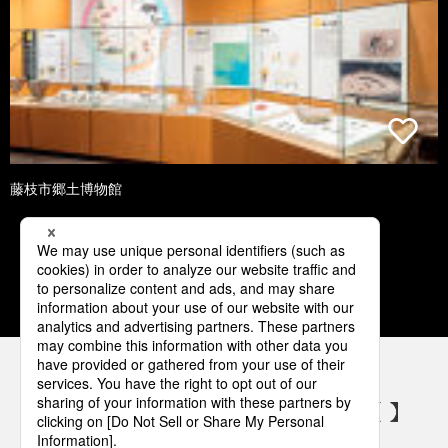
藤枝市郷土博物館
1
2
3
4
5
パナソニックの電気設備 SNSアカウント