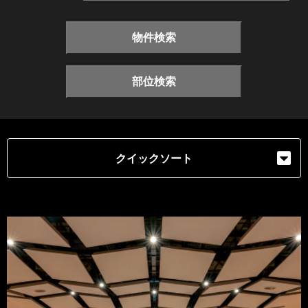
物件検索
部位検索
クイックソート