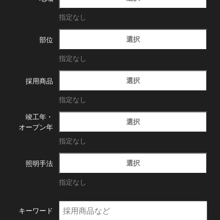
指定なし
選択
部位
指定なし
選択
採用商品
指定なし
竣工年・
選択
オープン年
指定なし
選択
照明手法
指定なし
キーワード