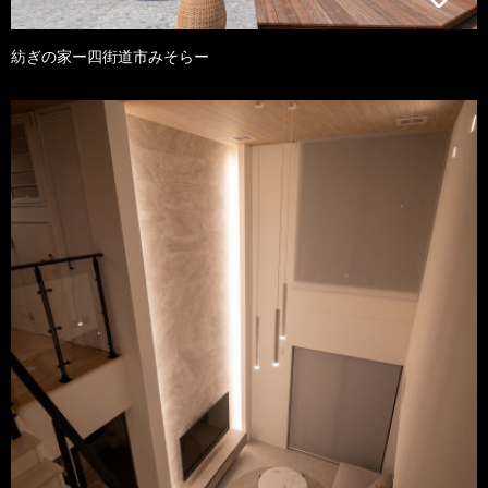
紡ぎの家ー四街道市みそらー