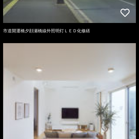
市道開運橋夕顔瀬橋線外照明灯ＬＥＤ化修繕