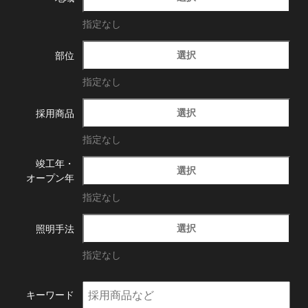
指定なし
選択
部位
指定なし
選択
採用商品
指定なし
竣工年・
選択
オープン年
指定なし
選択
照明手法
指定なし
キーワード