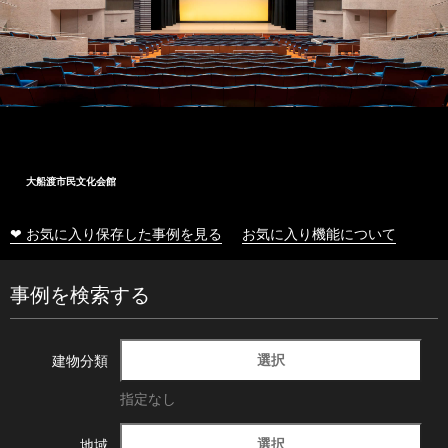
大船渡市民文化会館
❤ お気に入り保存した事例を見る
お気に入り機能について
事例を検索する
選択
建物分類
指定なし
選択
地域