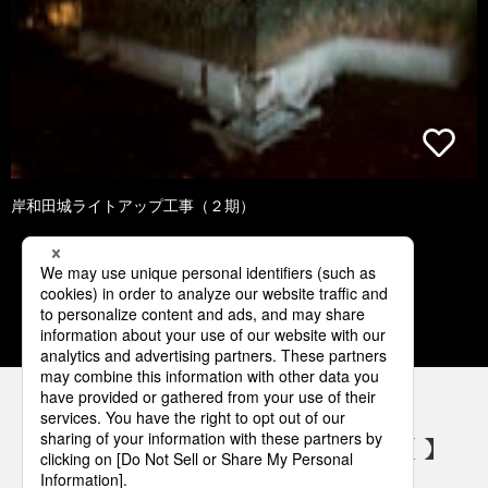
岸和田城ライトアップ工事（２期）
1
2
3
4
5
パナソニックの電気設備 SNSアカウント