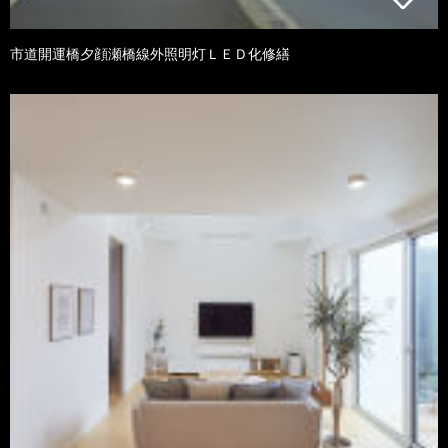
市道開運橋夕顔瀬橋線外照明灯ＬＥＤ化修繕