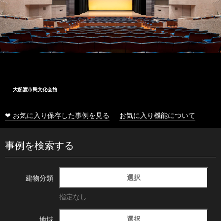
大船渡市民文化会館
❤ お気に入り保存した事例を見る
お気に入り機能について
事例を検索する
選択
建物分類
指定なし
選択
地域