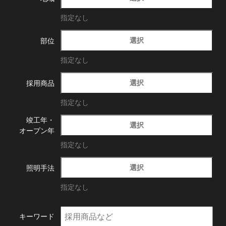
指定なし
選択
部位
指定なし
選択
採用商品
指定なし
竣工年・
選択
オープン年
指定なし
選択
照明手法
指定なし
キーワード