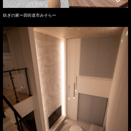
紡ぎの家ー四街道市みそらー