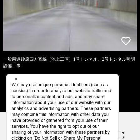
一般県道砂原四方寄線（池上工区）1号トンネル、2号トンネル照明
設備工事
1
2
3
4
5
パナソニックの電気設備 SNSアカウント