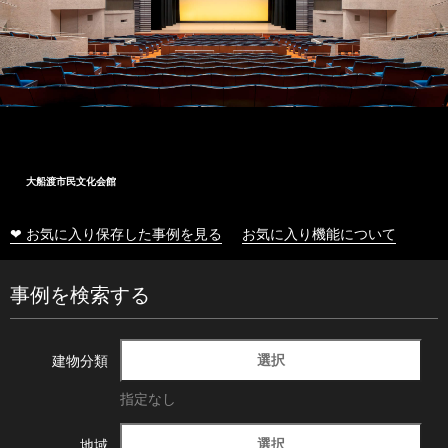
大船渡市民文化会館
❤ お気に入り保存した事例を見る
お気に入り機能について
事例を検索する
選択
建物分類
指定なし
選択
地域