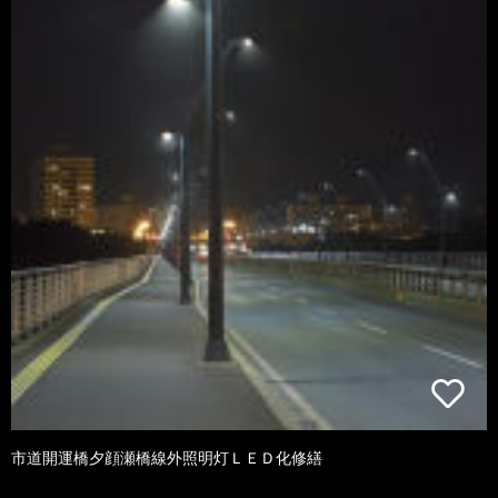
市道開運橋夕顔瀬橋線外照明灯ＬＥＤ化修繕