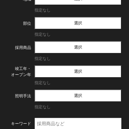
指定なし
選択
部位
指定なし
選択
採用商品
指定なし
竣工年・
選択
オープン年
指定なし
選択
照明手法
指定なし
キーワード