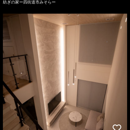
紡ぎの家ー四街道市みそらー