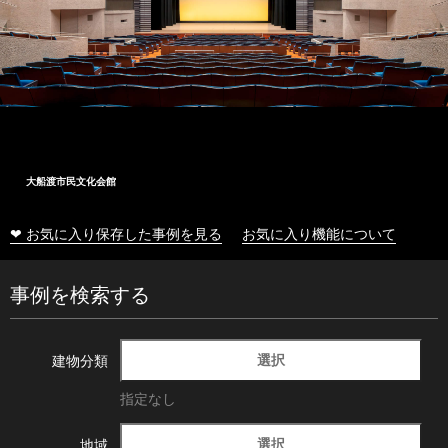
大船渡市民文化会館
❤ お気に入り保存した事例を見る
お気に入り機能について
事例を検索する
選択
建物分類
指定なし
選択
地域