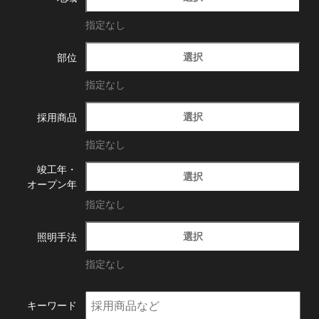
指定なし
選択
部位
指定なし
選択
採用商品
指定なし
竣工年・
選択
オープン年
指定なし
選択
照明手法
指定なし
キーワード