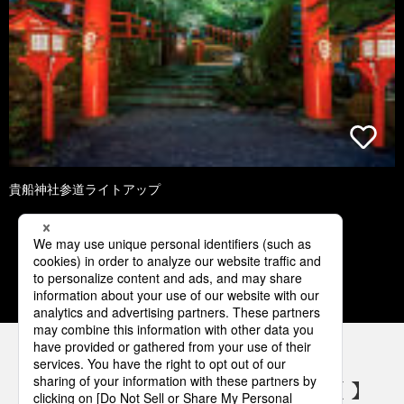
貴船神社参道ライトアップ
1
2
3
4
5
パナソニックの電気設備 SNSアカウント