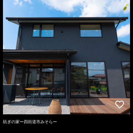
紡ぎの家ー四街道市みそらー