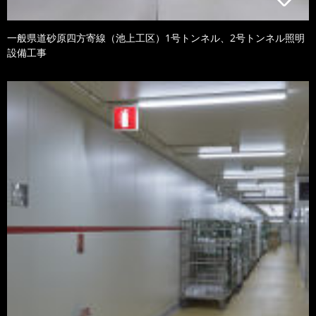
一般県道砂原四方寄線（池上工区）1号トンネル、2号トンネル照明
設備工事