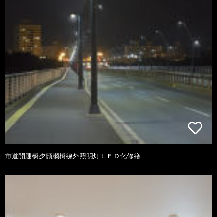
市道開運橋夕顔瀬橋線外照明灯ＬＥＤ化修繕