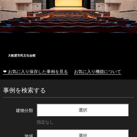
大船渡市民文化会館
❤ お気に入り保存した事例を見る
お気に入り機能について
事例を検索する
選択
建物分類
指定なし
選択
地域