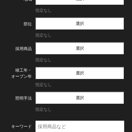
指定なし
選択
部位
指定なし
選択
採用商品
指定なし
竣工年・
選択
オープン年
指定なし
選択
照明手法
指定なし
キーワード