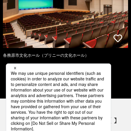
各務原市文化ホール（プリニーの文化ホール）
1
2
3
4
5
パナソニックの電気設備 SNSアカウント