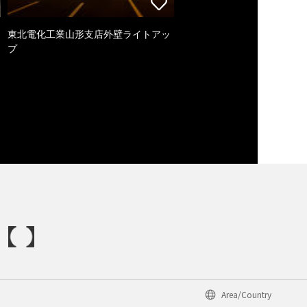
東北電化工業山形支店外壁ライトアッ
プ
Area/Country