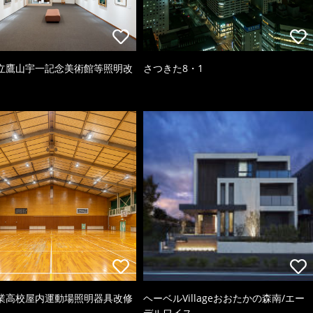
立鷹山宇一記念美術館等照明改
さつきた8・1
業高校屋内運動場照明器具改修
ヘーベルVillageおおたかの森南/エー
デルワイス