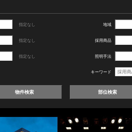
指定なし
地域
指定なし
採用商品
指定なし
照明手法
キーワード
物件検索
部位検索