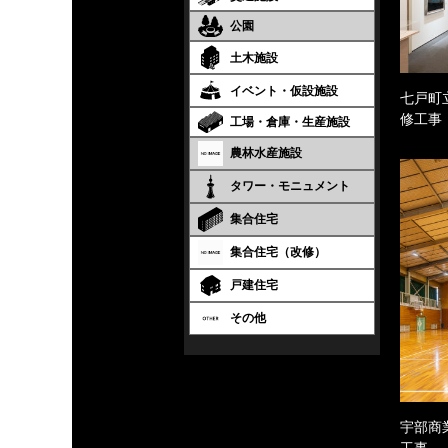
公園
土木施設
イベント・仮設施設
七戸町
修工事
工場・倉庫・生産施設
農林水産施設
タワー・モニュメント
集合住宅
集合住宅（改修）
戸建住宅
その他
宇部商
工事