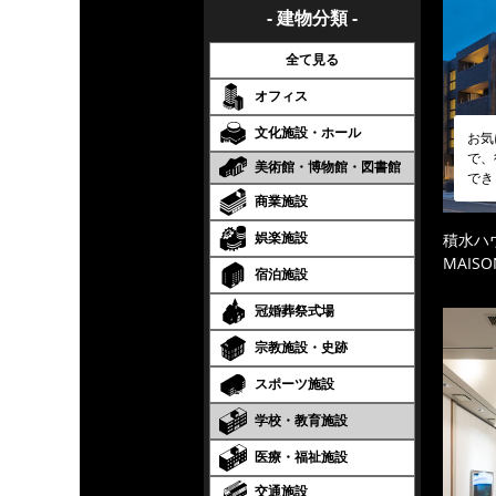
- 建物分類 -
全て見る
オフィス
文化施設・ホール
お気
で、
美術館・博物館・図書館
でき
商業施設
娯楽施設
積水ハ
MAISO
宿泊施設
冠婚葬祭式場
宗教施設・史跡
スポーツ施設
学校・教育施設
医療・福祉施設
交通施設