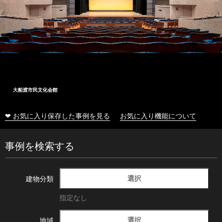
大船渡市民文化会館
❤ お気に入り保存した事例を見る
お気に入り機能について
事例を検索する
選択
建物分類
指定なし
選択
地域