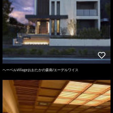
ヘーベルVillageおおたかの森南/エーデルワイス