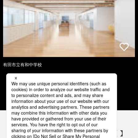
有田市立有和中学校
1
2
3
4
5
パナソニックの電気設備 SNSアカウント