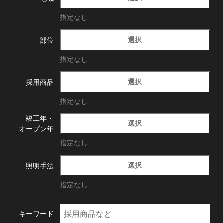
指定なし
選択
部位
指定なし
選択
採用商品
指定なし
竣工年・
選択
オープン年
指定なし
選択
照明手法
指定なし
キーワード