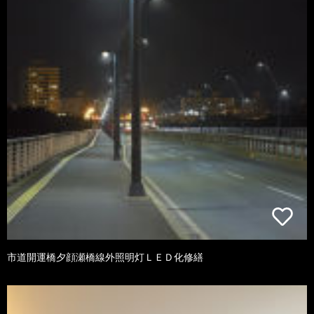
市道開運橋夕顔瀬橋線外照明灯ＬＥＤ化修繕