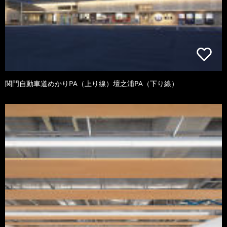
関門自動車道めかりPA（上り線）壇之浦PA（下り線）