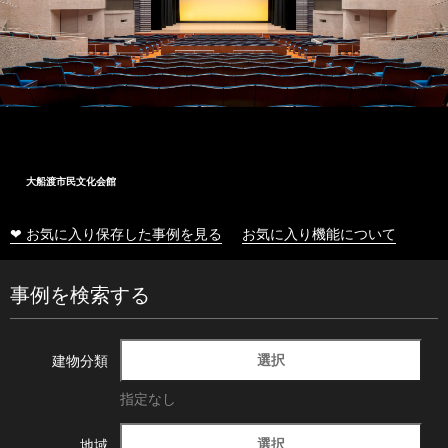
大船渡市民文化会館
❤ お気に入り保存した事例を見る
お気に入り機能について
事例を検索する
選択
建物分類
指定なし
選択
地域