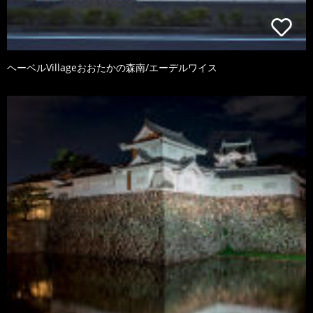
ヘーベルVillageおおたかの森南/エーデルワイス