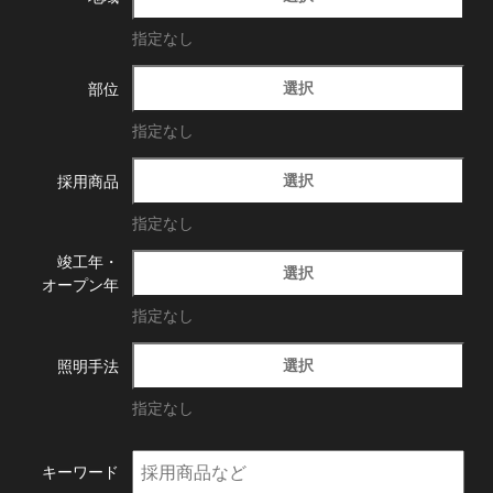
指定なし
選択
部位
指定なし
選択
採用商品
指定なし
竣工年・
選択
オープン年
指定なし
選択
照明手法
指定なし
キーワード