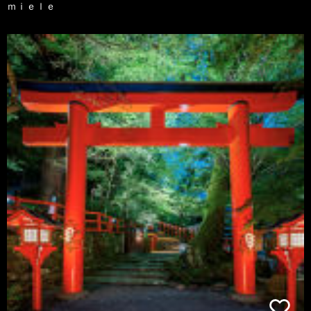
ｍｉｅｌｅ