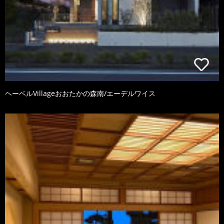
ヘーベルVillageおおたかの森南/エーデルワイス