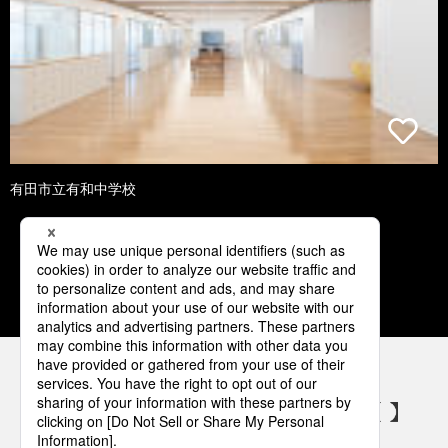
有田市立有和中学校
1
2
3
4
5
パナソニックの電気設備 SNSアカウント