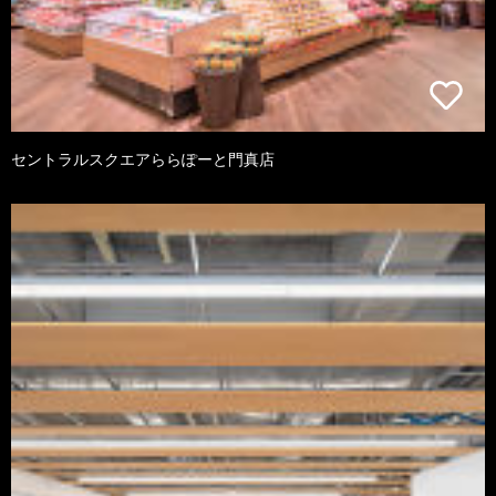
セントラルスクエアららぽーと門真店