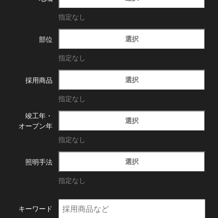
指定なし
選択
部位
指定なし
選択
採用商品
指定なし
竣工年・
選択
オープン年
指定なし
選択
照明手法
指定なし
キーワード