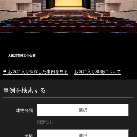
大船渡市民文化会館
❤ お気に入り保存した事例を見る
お気に入り機能について
事例を検索する
選択
建物分類
指定なし
選択
地域