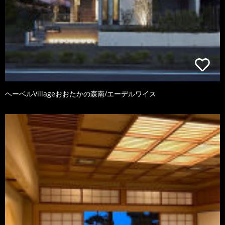
ヘーベルVillageおおたかの森南/エーデルワイス