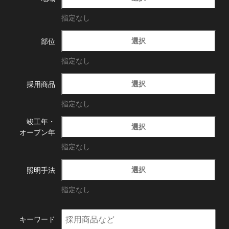
指定なし
選択
部位
指定なし
選択
採用商品
指定なし
竣工年・
選択
オープン年
指定なし
選択
照明手法
指定なし
キーワード