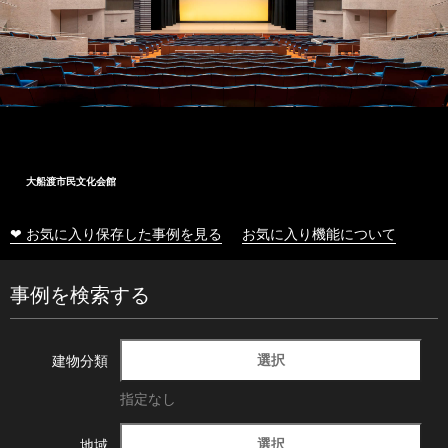
大船渡市民文化会館
❤ お気に入り保存した事例を見る
お気に入り機能について
事例を検索する
選択
建物分類
指定なし
選択
地域