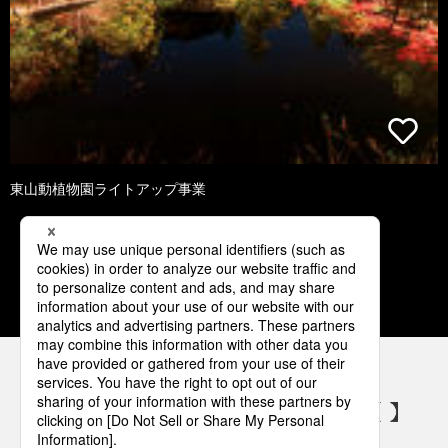
東山動植物園ライトアップ事業
1
2
3
4
5
パナソニックの電気設備 SNSアカウント