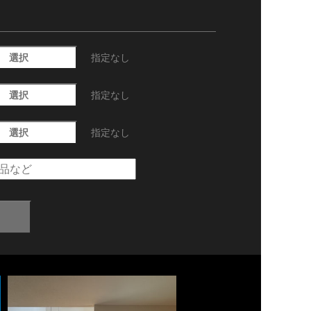
選択
指定なし
選択
指定なし
選択
指定なし