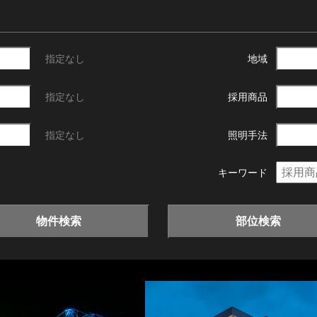
指定なし
地域
指定なし
採用商品
指定なし
照明手法
キーワード
物件検索
部位検索