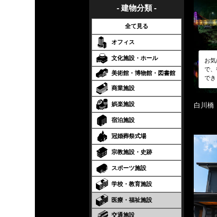
- 建物分類 -
全て見る
オフィス
文化施設・ホール
お気
で、
美術館・博物館・図書館
でき
商業施設
娯楽施設
白川橋
宿泊施設
冠婚葬祭式場
宗教施設・史跡
スポーツ施設
学校・教育施設
医療・福祉施設
交通施設