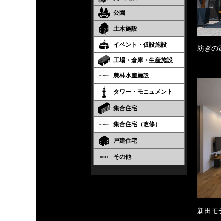
公園
土木施設
イベント・仮設施設
紡ぎの
工場・倉庫・生産施設
農林水産施設
タワー・モニュメント
集合住宅
集合住宅（改修）
戸建住宅
その他
新田モ