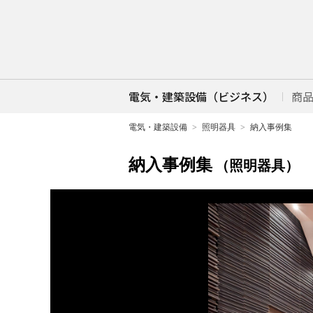
電気・建築設備（ビジネス）
商
電気・建築設備
照明器具
納入事例集
納入事例集
（照明器具）