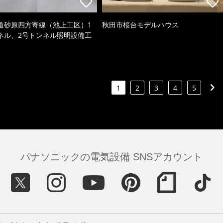
道砂原四方寄線（池上工区）1
秋田市桜台モデルハウス
ネル、2号トンネル照明設備工
1
2
3
4
5
パナソニックの電気設備 SNSアカウント