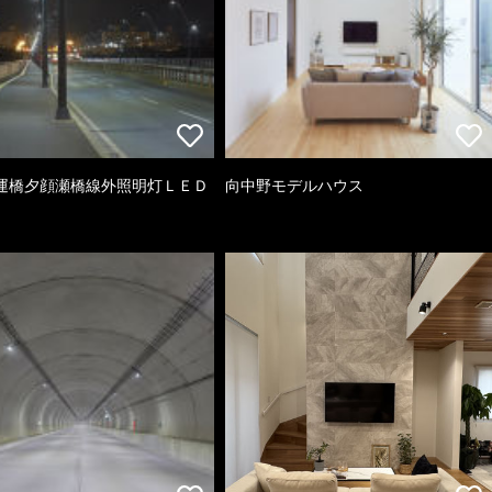
運橋夕顔瀬橋線外照明灯ＬＥＤ
向中野モデルハウス