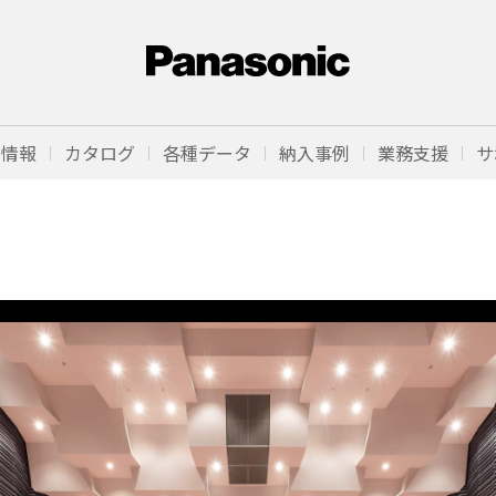
品情報
カタログ
各種データ
納入事例
業務支援
サ