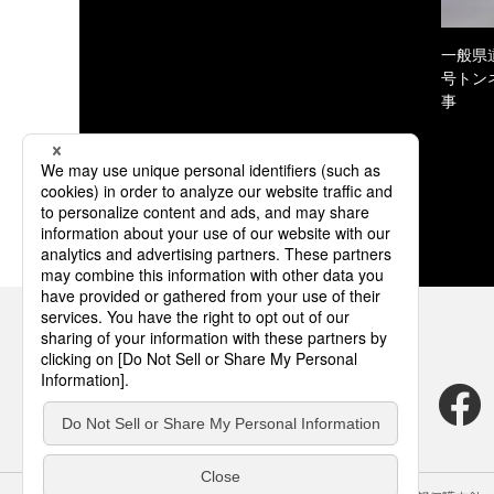
一般県
号トン
事