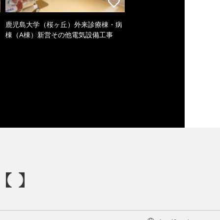
鹿児島大学（桜ヶ丘）外来診療棟・病
棟（A棟）新営その他電気設備工事