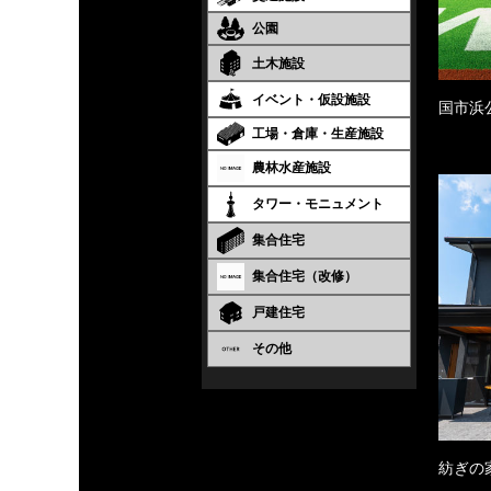
公園
土木施設
イベント・仮設施設
国市浜
工場・倉庫・生産施設
農林水産施設
タワー・モニュメント
集合住宅
集合住宅（改修）
戸建住宅
その他
紡ぎの