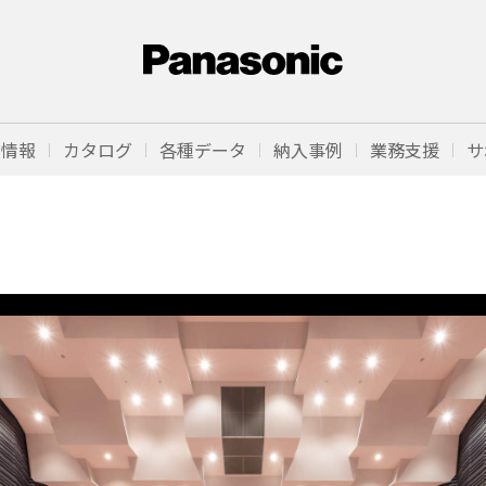
品情報
カタログ
各種データ
納入事例
業務支援
サ