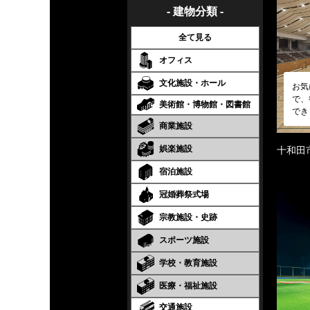
- 建物分類 -
全て見る
オフィス
文化施設・ホール
お気
で、
美術館・博物館・図書館
でき
商業施設
娯楽施設
十和田
宿泊施設
冠婚葬祭式場
宗教施設・史跡
スポーツ施設
学校・教育施設
医療・福祉施設
交通施設