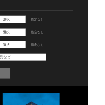
選択
指定なし
選択
指定なし
選択
指定なし