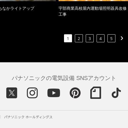
ちなかライトアップ
宇部商業高校屋内運動場照明器具改修
工事
1
2
3
4
5
パナソニックの電気設備 SNSアカウント
パナソニック ホールディングス