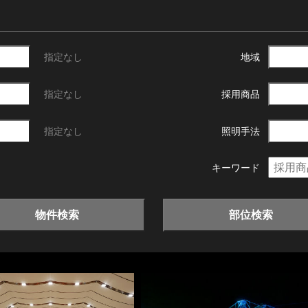
指定なし
地域
指定なし
採用商品
指定なし
照明手法
キーワード
物件検索
部位検索