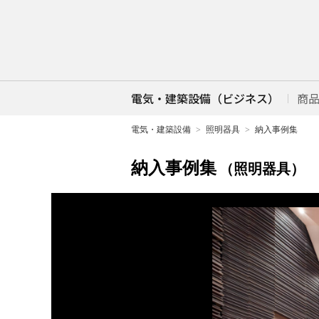
電気・建築設備（ビジネス）
商
電気・建築設備
照明器具
納入事例集
納入事例集
（照明器具）