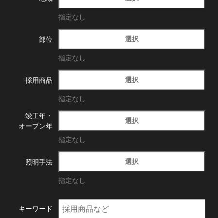
指定なし
選択
部位
指定なし
選択
採用商品
指定なし
竣工年・
選択
オープン年
指定なし
選択
照明手法
指定なし
キーワード