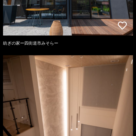
紡ぎの家ー四街道市みそらー