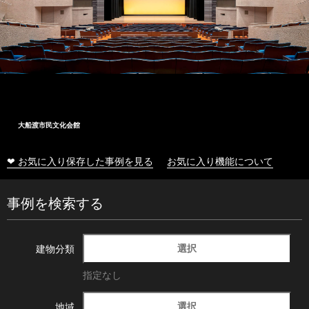
大船渡市民文化会館
❤ お気に入り保存した事例を見る
お気に入り機能について
事例を検索する
選択
建物分類
指定なし
選択
地域