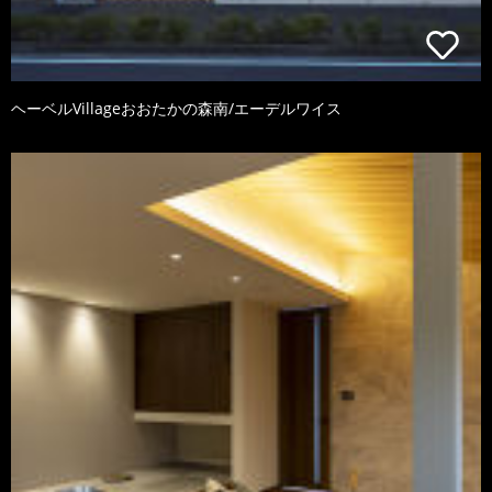
ヘーベルVillageおおたかの森南/エーデルワイス