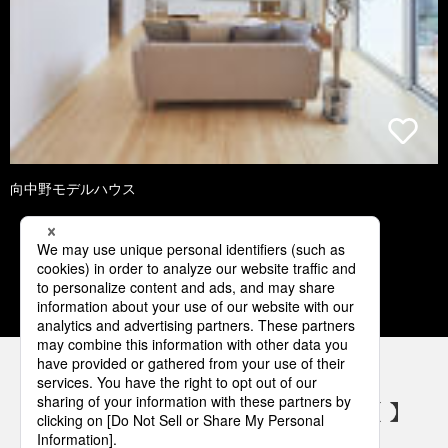
向中野モデルハウス
1
2
3
4
5
パナソニックの電気設備 SNSアカウント