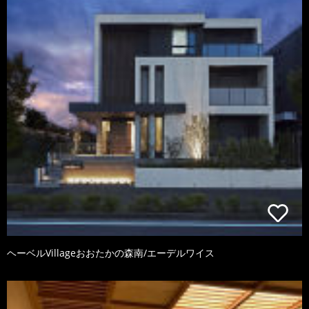
ヘーベルVillageおおたかの森南/エーデルワイス