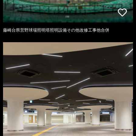
藤崎台県営野球場照明塔照明設備その他改修工事他合併