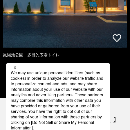
昆陽池公園 多目的広場トイレ
1
2
3
4
5
パナソニックの電気設備 SNSアカウント