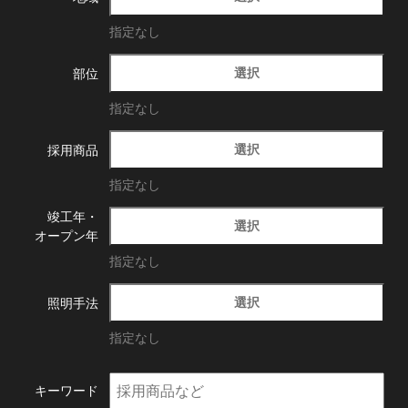
指定なし
選択
部位
指定なし
選択
採用商品
指定なし
竣工年・
選択
オープン年
指定なし
選択
照明手法
指定なし
キーワード