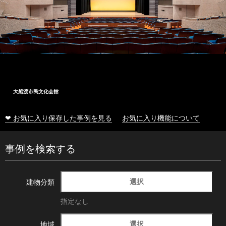
大船渡市民文化会館
❤ お気に入り保存した事例を見る
お気に入り機能について
事例を検索する
選択
建物分類
指定なし
選択
地域