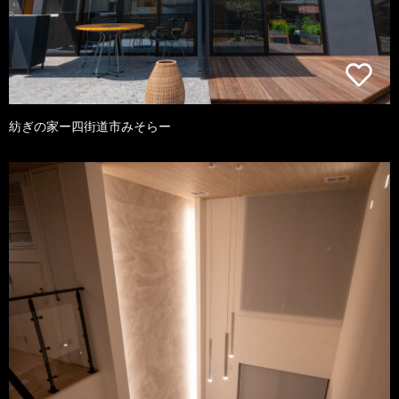
紡ぎの家ー四街道市みそらー