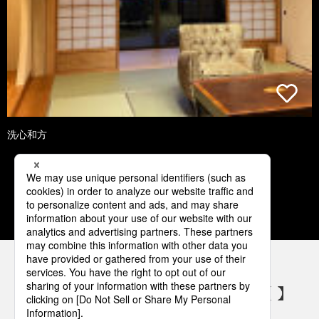
洗心和方
1
2
3
4
5
パナソニックの電気設備 SNSアカウント