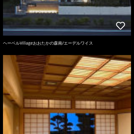
ヘーベルVillageおおたかの森南/エーデルワイス