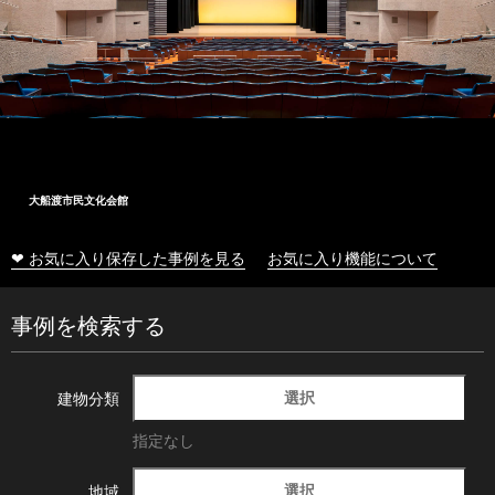
大船渡市民文化会館
❤ お気に入り保存した事例を見る
お気に入り機能について
事例を検索する
選択
建物分類
指定なし
選択
地域