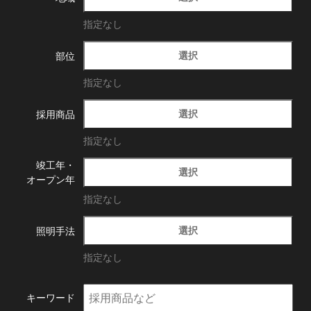
指定なし
選択
部位
指定なし
選択
採用商品
指定なし
竣工年・
選択
オープン年
指定なし
選択
照明手法
指定なし
キーワード