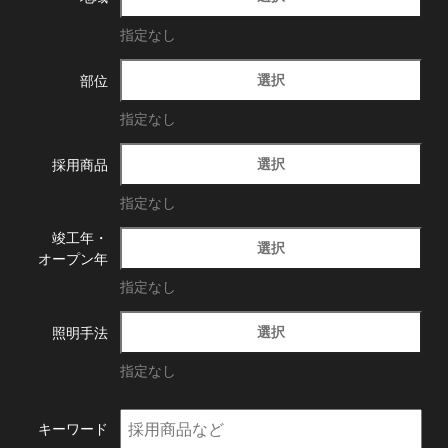
指定なし
選択
部位
指定なし
選択
採用商品
指定なし
竣工年・
選択
オープン年
指定なし
選択
照明手法
指定なし
キーワード