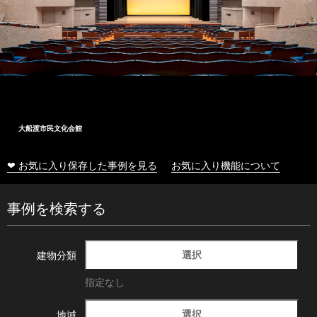
大船渡市民文化会館
❤ お気に入り保存した事例を見る
お気に入り機能について
事例を検索する
選択
建物分類
指定なし
選択
地域