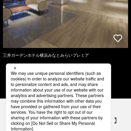
三井ガーデンホテル横浜みなとみらいプレミア
3
4
5
6
7
パナソニックの電気設備 SNSアカウント