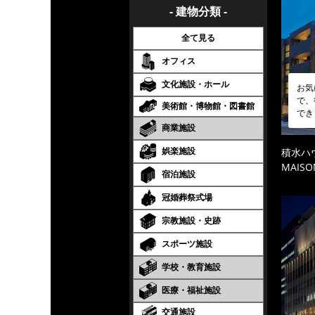
- 建物分類 -
全て見る
オフィス
文化施設・ホール
お気
で、
美術館・博物館・図書館
でき
商業施設
娯楽施設
積水ハ
MAISO
宿泊施設
冠婚葬祭式場
宗教施設・史跡
スポーツ施設
学校・教育施設
医療・福祉施設
交通施設