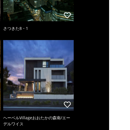
さつきた8・1
ヘーベルVillageおおたかの森南/エー
デルワイス