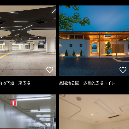
前地下道 東広場
昆陽池公園 多目的広場トイレ