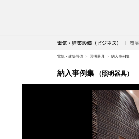
電気・建築設備（ビジネス）
商
電気・建築設備
照明器具
納入事例集
納入事例集
（照明器具）