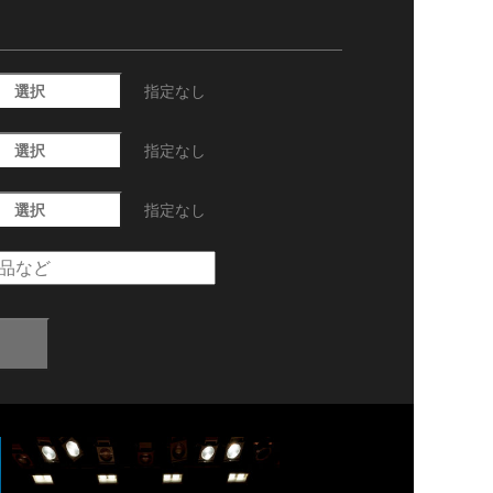
選択
指定なし
選択
指定なし
選択
指定なし