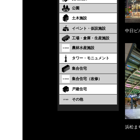
公園
土木施設
イベント・仮設施設
中日ビ
工場・倉庫・生産施設
農林水産施設
タワー・モニュメント
集合住宅
集合住宅（改修）
戸建住宅
その他
浜松ま