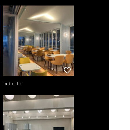
ｍｉｅｌｅ