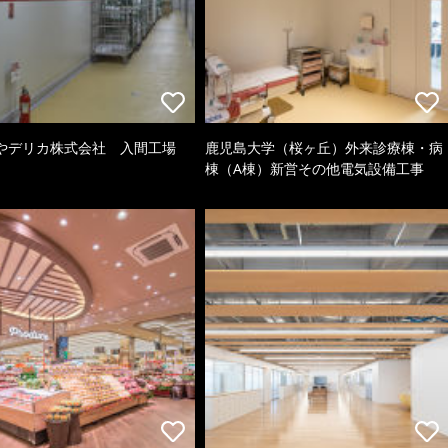
やデリカ株式会社 入間工場
鹿児島大学（桜ヶ丘）外来診療棟・病
棟（A棟）新営その他電気設備工事