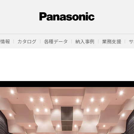
品情報
カタログ
各種データ
納入事例
業務支援
サ