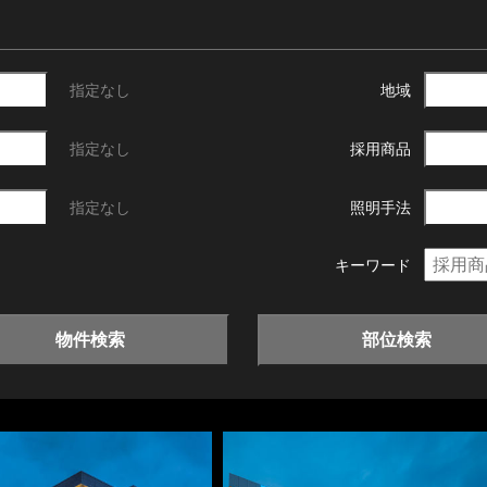
指定なし
地域
指定なし
採用商品
指定なし
照明手法
キーワード
物件検索
部位検索