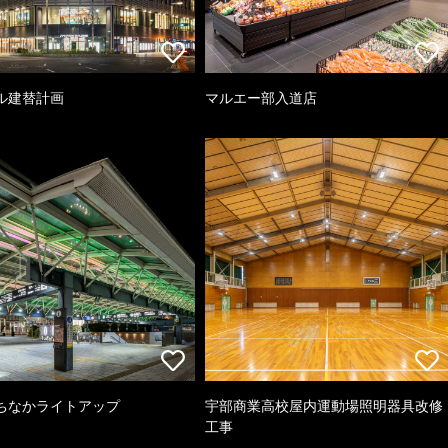
ル建替計画
マルエー部入道店
ちなかライトアップ
宇部商業高校屋内運動場照明器具改修
工事