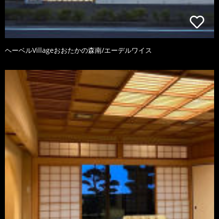
ヘーベルVillageおおたかの森南/エーデルワイス