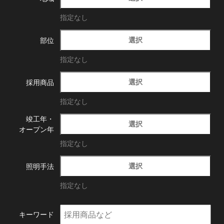
指定なし
選択
部位
指定なし
選択
採用商品
指定なし
竣工年・
選択
オープン年
指定なし
選択
照明手法
指定なし
キーワード