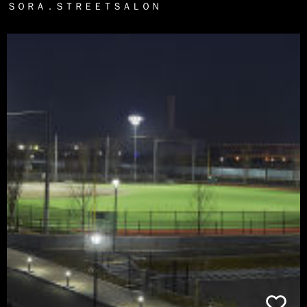
ＳＯＲＡ．ＳＴＲＥＥＴＳＡＬＯＮ