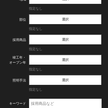
指定なし
選択
部位
指定なし
選択
採用商品
指定なし
竣工年・
選択
オープン年
指定なし
選択
照明手法
指定なし
キーワード