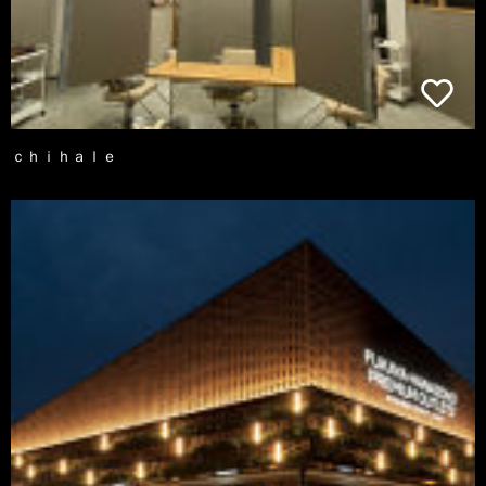
ｃｈｉｈａｌｅ