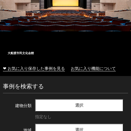
大船渡市民文化会館
❤ お気に入り保存した事例を見る
お気に入り機能について
事例を検索する
選択
建物分類
指定なし
選択
地域