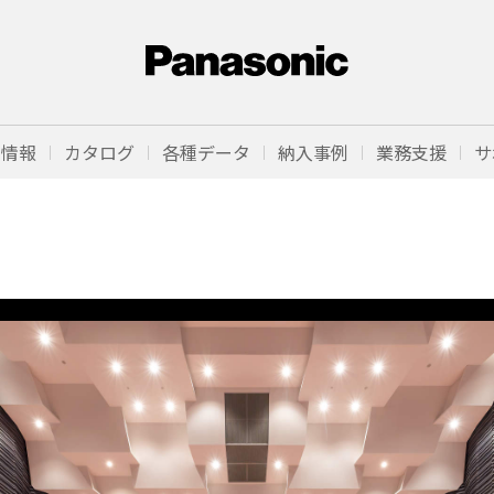
品情報
カタログ
各種データ
納入事例
業務支援
サ