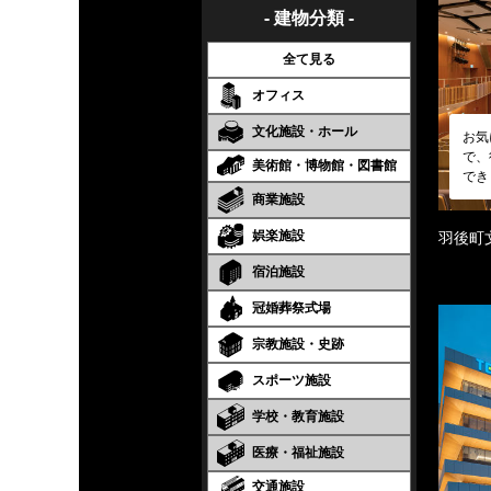
- 建物分類 -
全て見る
オフィス
文化施設・ホール
お気
で、
美術館・博物館・図書館
でき
商業施設
娯楽施設
羽後町
宿泊施設
冠婚葬祭式場
宗教施設・史跡
スポーツ施設
学校・教育施設
医療・福祉施設
交通施設