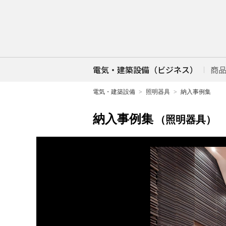
電気・建築設備（ビジネス）
商
電気・建築設備
照明器具
納入事例集
納入事例集
（照明器具）