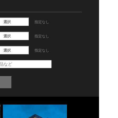
選択
指定なし
選択
指定なし
選択
指定なし