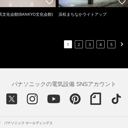
文化会館(BANKYO文化会館)
浜松まちなかライトアップ
1
2
3
4
5
パナソニックの電気設備 SNSアカウント
パナソニック ホールディングス