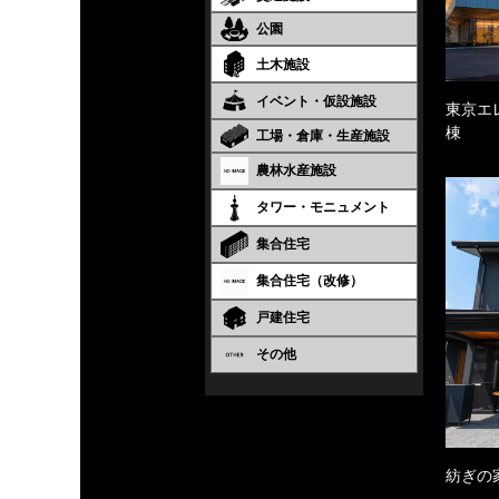
公園
土木施設
イベント・仮設施設
東京エ
棟
工場・倉庫・生産施設
農林水産施設
タワー・モニュメント
集合住宅
集合住宅（改修）
戸建住宅
その他
紡ぎの