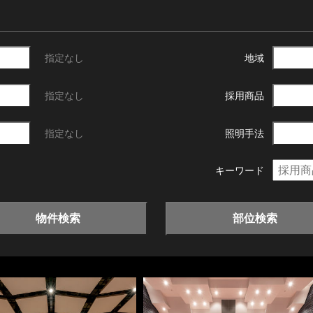
指定なし
地域
指定なし
採用商品
指定なし
照明手法
キーワード
物件検索
部位検索