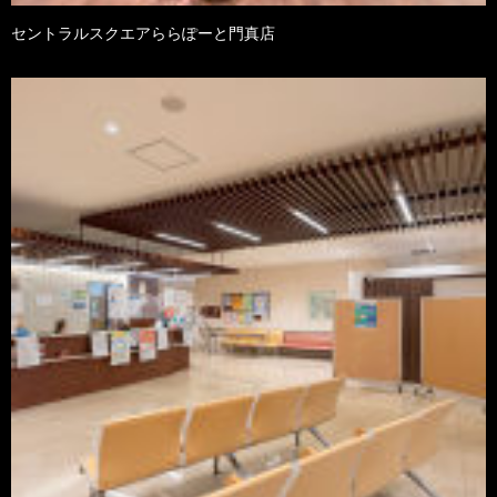
セントラルスクエアららぽーと門真店