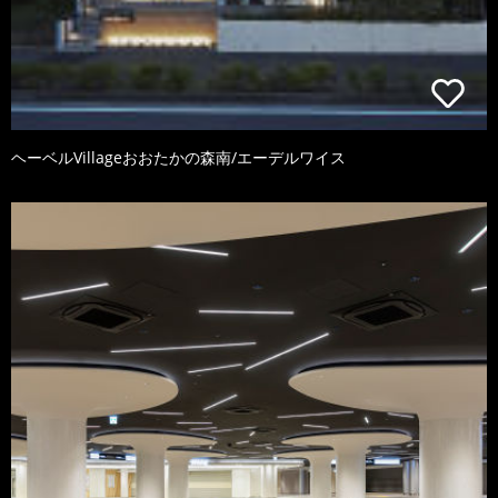
ヘーベルVillageおおたかの森南/エーデルワイス