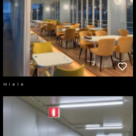
ｍｉｅｌｅ