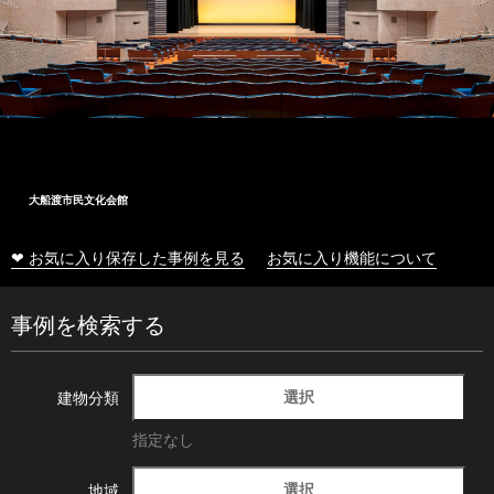
大船渡市民文化会館
❤ お気に入り保存した事例を見る
お気に入り機能について
事例を検索する
選択
建物分類
指定なし
選択
地域