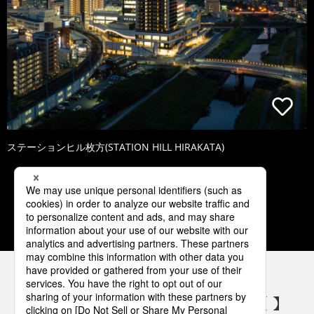
ステーションヒル枚方(STATION HILL HIRAKATA)
1
2
3
4
5
パナソニックの電気設備 SNSアカウント