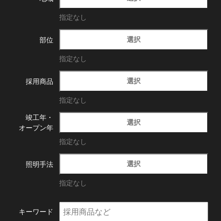
指定なし
選択
部位
指定なし
選択
採用商品
指定なし
竣工年・
選択
オープン年
指定なし
選択
照明手法
指定なし
キーワード