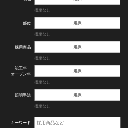
指定なし
選択
部位
指定なし
選択
採用商品
指定なし
竣工年・
選択
オープン年
指定なし
選択
照明手法
指定なし
キーワード