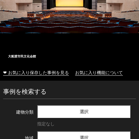
大船渡市民文化会館
❤ お気に入り保存した事例を見る
お気に入り機能について
事例を検索する
選択
建物分類
指定なし
選択
地域