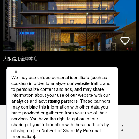
大阪信用金庫本店
1
2
3
4
5
パナソニックの電気設備 SNSアカウント