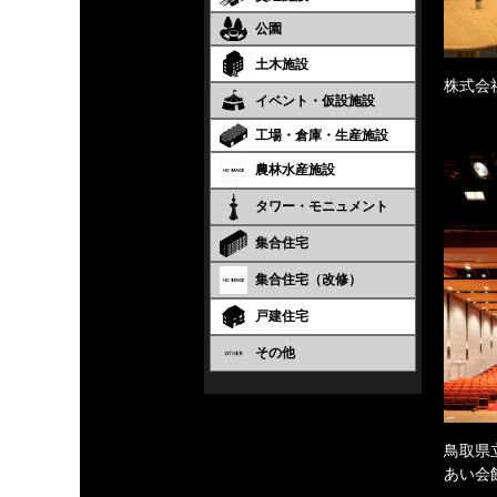
公園
土木施設
株式会
イベント・仮設施設
工場・倉庫・生産施設
農林水産施設
タワー・モニュメント
集合住宅
集合住宅（改修）
戸建住宅
その他
鳥取県
あい会