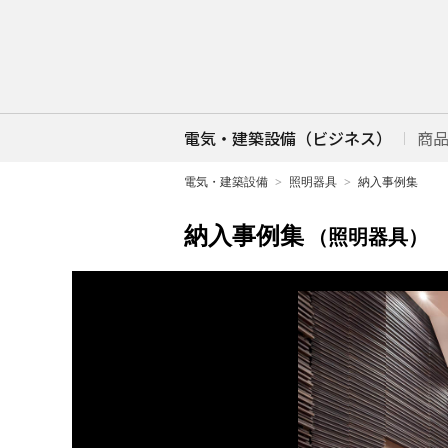
電気・建築設備（ビジネス）
商
電気・建築設備
照明器具
納入事例集
納入事例集
（照明器具）