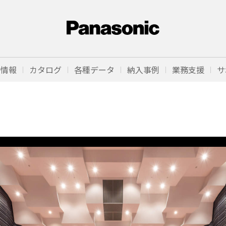
品情報
カタログ
各種データ
納入事例
業務支援
サ