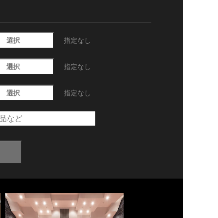
選択
指定なし
選択
指定なし
選択
指定なし