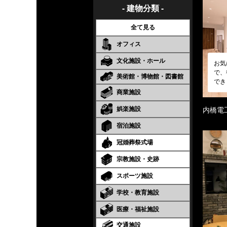
- 建物分類 -
全て見る
オフィス
文化施設・ホール
お気
で、
美術館・博物館・図書館
でき
商業施設
娯楽施設
内橋電
宿泊施設
冠婚葬祭式場
宗教施設・史跡
スポーツ施設
学校・教育施設
医療・福祉施設
交通施設