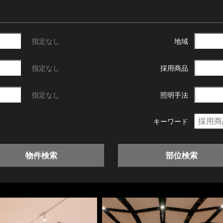
指定なし
地域
指定なし
採用商品
指定なし
照明手法
キーワード
物件検索
部位検索