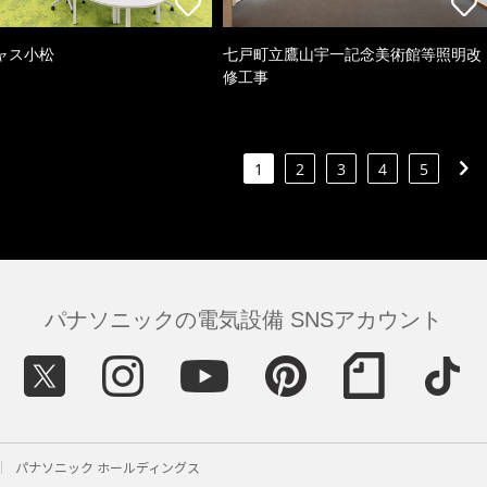
ャス小松
七戸町立鷹山宇一記念美術館等照明改
修工事
1
2
3
4
5
パナソニックの電気設備 SNSアカウント
パナソニック ホールディングス