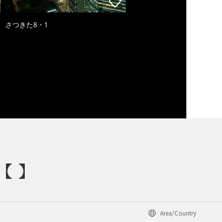
さつきた8・1
Area/Country