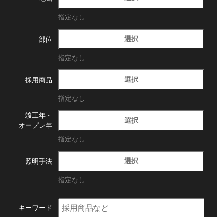
指定なし
選択
部位
指定なし
選択
採用商品
指定なし
竣工年・
選択
オープン年
指定なし
選択
照明手法
指定なし
キーワード