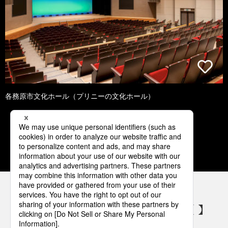
各務原市文化ホール（プリニーの文化ホール）
1
2
3
4
5
パナソニックの電気設備 SNSアカウント