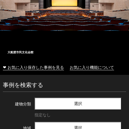
大船渡市民文化会館
❤ お気に入り保存した事例を見る
お気に入り機能について
事例を検索する
選択
建物分類
指定なし
選択
地域