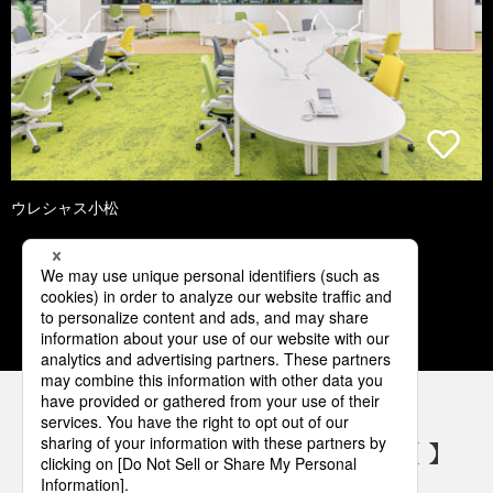
ウレシャス小松
1
2
3
4
5
パナソニックの電気設備 SNSアカウント