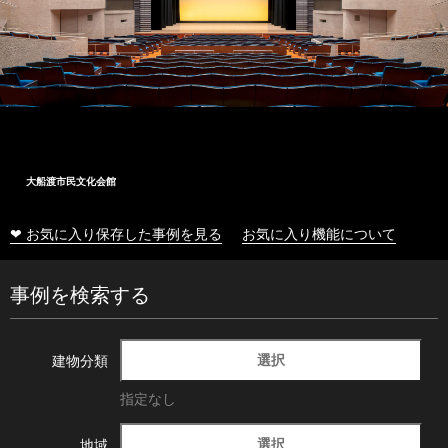
大船渡市民文化会館
❤ お気に入り保存した事例を見る
お気に入り機能について
事例を検索する
選択
建物分類
指定なし
選択
地域