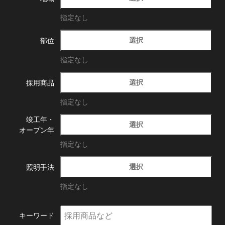
指定なし
選択
部位
指定なし
選択
採用商品
指定なし
竣工年・
選択
オープン年
指定なし
選択
照明手法
指定なし
キーワード