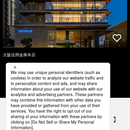
大阪信用金庫本店
1
2
3
4
5
パナソニックの電気設備 SNSアカウント