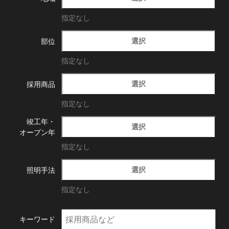
指定なし
選択
部位
指定なし
選択
採用商品
指定なし
竣工年・
選択
オープン年
指定なし
選択
照明手法
指定なし
キーワード