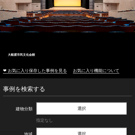
大船渡市民文化会館
❤ お気に入り保存した事例を見る
お気に入り機能について
事例を検索する
選択
建物分類
指定なし
選択
地域