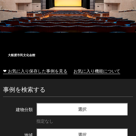
大船渡市民文化会館
❤ お気に入り保存した事例を見る
お気に入り機能について
事例を検索する
選択
建物分類
指定なし
選択
地域