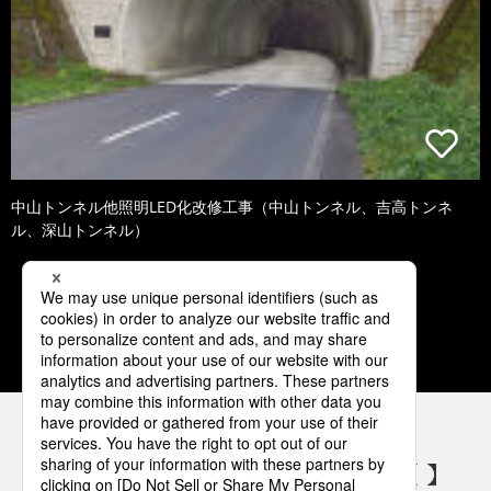
中山トンネル他照明LED化改修工事（中山トンネル、吉高トンネ
ル、深山トンネル）
1
2
3
4
5
パナソニックの電気設備 SNSアカウント