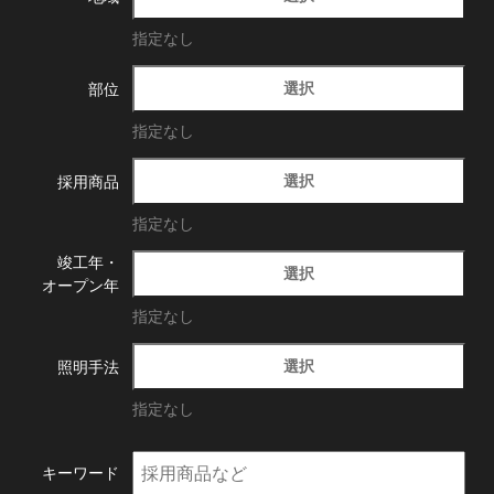
指定なし
選択
部位
指定なし
選択
採用商品
指定なし
竣工年・
選択
オープン年
指定なし
選択
照明手法
指定なし
キーワード