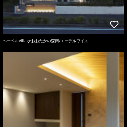
ヘーベルVillageおおたかの森南/エーデルワイス