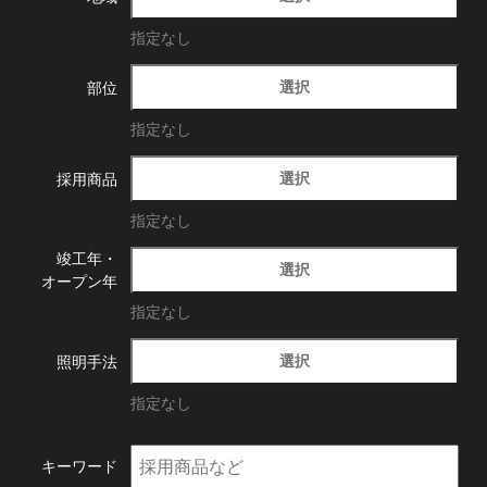
指定なし
選択
部位
指定なし
選択
採用商品
指定なし
竣工年・
選択
オープン年
指定なし
選択
照明手法
指定なし
キーワード