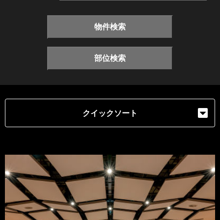
物件検索
部位検索
クイックソート