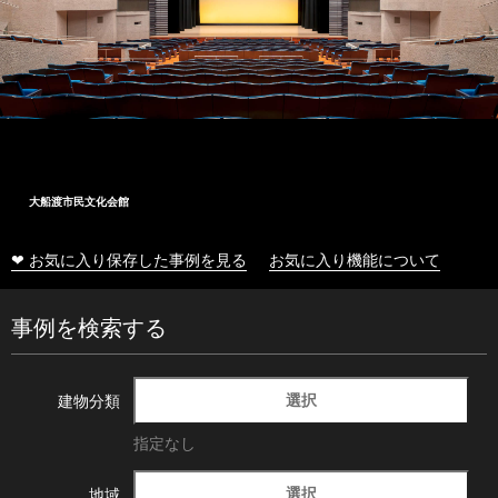
大船渡市民文化会館
❤ お気に入り保存した事例を見る
お気に入り機能について
事例を検索する
選択
建物分類
指定なし
選択
地域