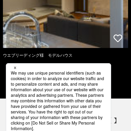
ウエブリーディング様 モデルハウス
1
2
3
4
5
パナソニックの電気設備 SNSアカウント