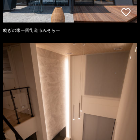
紡ぎの家ー四街道市みそらー