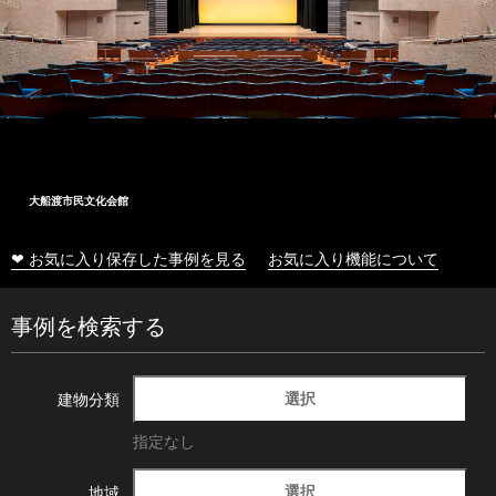
大船渡市民文化会館
❤ お気に入り保存した事例を見る
お気に入り機能について
事例を検索する
選択
建物分類
指定なし
選択
地域