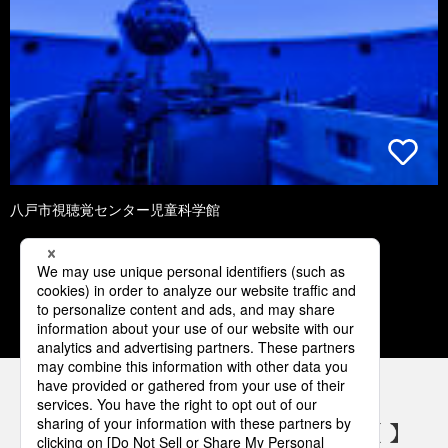
八戸市視聴覚センター児童科学館
1
2
3
4
5
パナソニックの電気設備 SNSアカウント