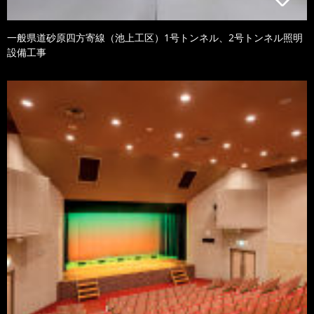
一般県道砂原四方寄線（池上工区）1号トンネル、2号トンネル照明
設備工事