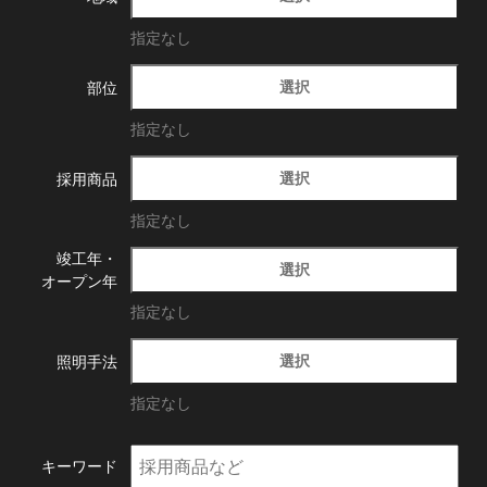
指定なし
選択
部位
指定なし
選択
採用商品
指定なし
竣工年・
選択
オープン年
指定なし
選択
照明手法
指定なし
キーワード