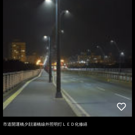
市道開運橋夕顔瀬橋線外照明灯ＬＥＤ化修繕