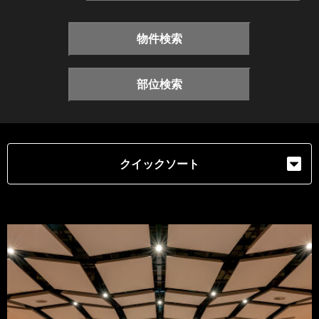
物件検索
部位検索
クイックソート