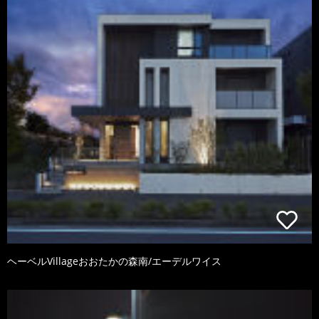
ヘーベルVillageおおたかの森南/エーデルワイス