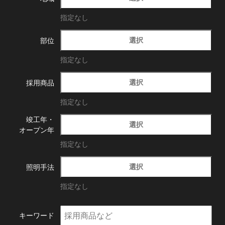
指定なし
選択
部位
指定なし
選択
採用商品
指定なし
竣工年・
選択
オープン年
指定なし
選択
照明手法
指定なし
キーワード