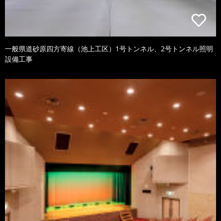
一般県道砂原四方寄線（池上工区）1号トンネル、2号トンネル照明
設備工事