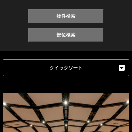
物件検索
部位検索
クイックソート