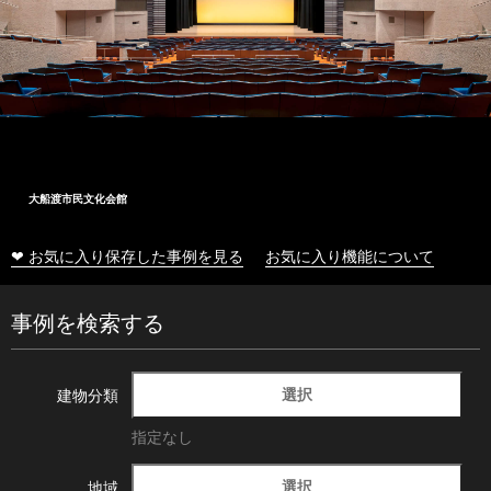
大船渡市民文化会館
❤ お気に入り保存した事例を見る
お気に入り機能について
事例を検索する
選択
建物分類
指定なし
選択
地域