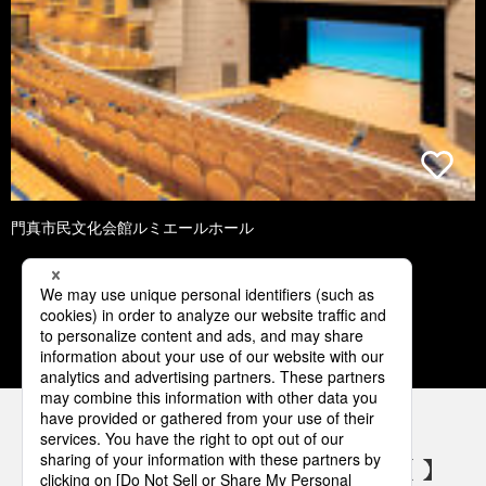
門真市民文化会館ルミエールホール
1
2
3
4
5
パナソニックの電気設備 SNSアカウント