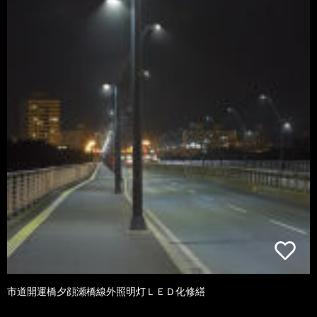
市道開運橋夕顔瀬橋線外照明灯ＬＥＤ化修繕