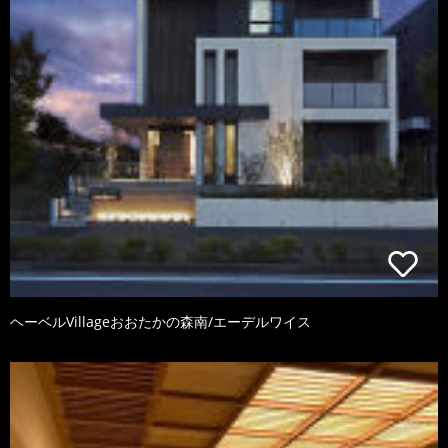
ヘーベルVillageおおたかの森南/エーデルワイス