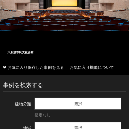
大船渡市民文化会館
❤ お気に入り保存した事例を見る
お気に入り機能について
事例を検索する
選択
建物分類
指定なし
選択
地域