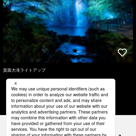
箕面大滝ライトアップ
2
3
4
5
6
パナソニックの電気設備 SNSアカウント