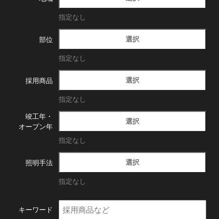
指定なし
選択
部位
指定なし
選択
採用商品
指定なし
竣工年・
選択
オープン年
指定なし
選択
照明手法
指定なし
キーワード