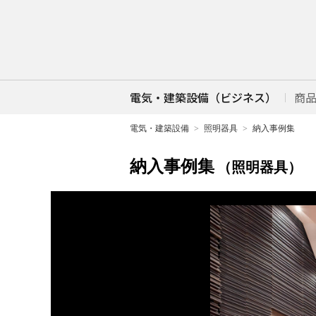
電気・建築設備（ビジネス）
商
電気・建築設備
照明器具
納入事例集
納入事例集
（照明器具）