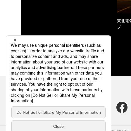
東北電
プ