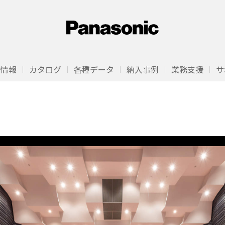
品情報
カタログ
各種データ
納入事例
業務支援
サ