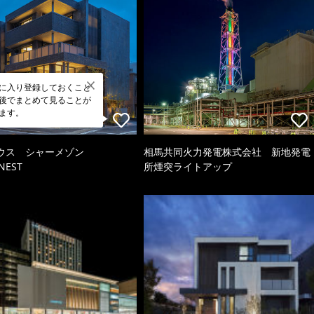
に入り登録しておくこと
後でまとめて見ることが
ます。
ウス シャーメゾン
相馬共同火力発電株式会社 新地発電
NEST
所煙突ライトアップ