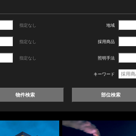
指定なし
地域
指定なし
採用商品
指定なし
照明手法
キーワード
物件検索
部位検索