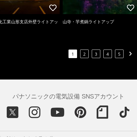
化工業山形支店外壁ライトアッ
山寺・芋煮鍋ライトアップ
1
2
3
4
5
パナソニックの電気設備 SNSアカウント