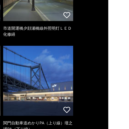
市道開運橋夕顔瀬橋線外照明灯ＬＥＤ
化修繕
関門自動車道めかりPA（上り線）壇之
浦PA（下り線）