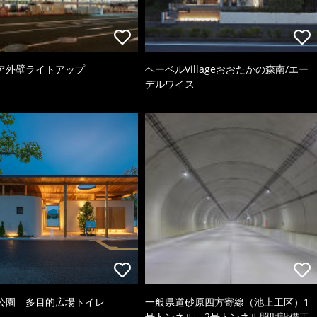
ア外壁ライトアップ
ヘーベルVillageおおたかの森南/エー
デルワイス
公園 多目的広場トイレ
一般県道砂原四方寄線（池上工区）1
号トンネル、2号トンネル照明設備工