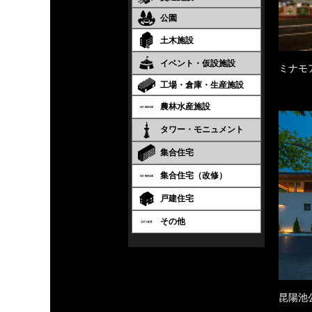
公園
土木施設
イベント・仮設施設
ミナモ
工場・倉庫・生産施設
農林水産施設
タワー・モニュメント
集合住宅
集合住宅（改修）
戸建住宅
その他
昆陽池