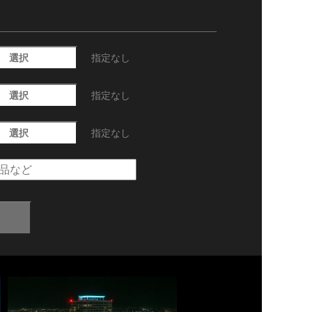
選択
指定なし
選択
指定なし
選択
指定なし