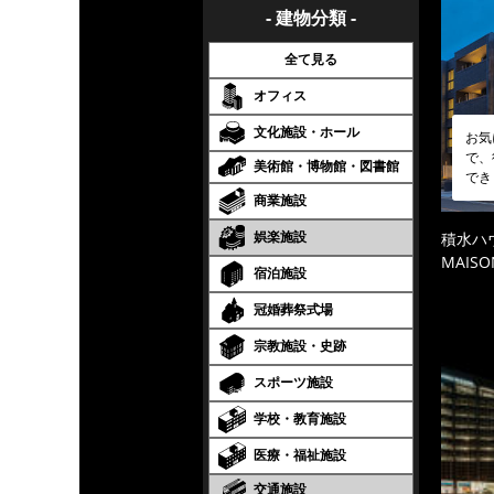
- 建物分類 -
全て見る
オフィス
文化施設・ホール
お気
で、
美術館・博物館・図書館
でき
商業施設
娯楽施設
積水ハ
MAISO
宿泊施設
冠婚葬祭式場
宗教施設・史跡
スポーツ施設
学校・教育施設
医療・福祉施設
交通施設