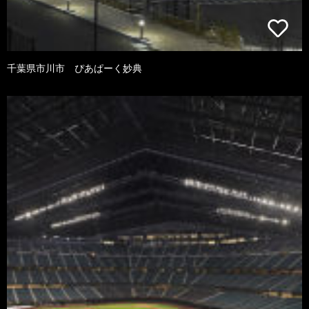
千葉県市川市 ぴあぱーく妙典