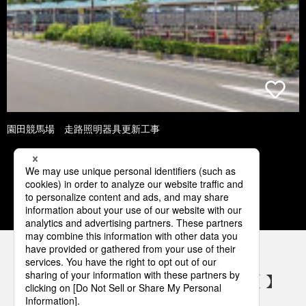
園田競馬場 走路照明器具更新工事
1
2
3
4
5
パナソニックの電気設備 SNSアカウント