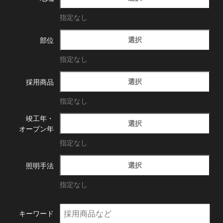
指定なし
選択
部位
指定なし
選択
採用商品
指定なし
竣工年・
選択
オープン年
指定なし
選択
照明手法
指定なし
キーワード