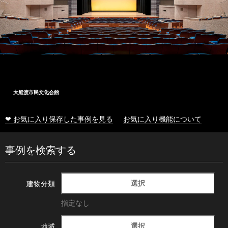
大船渡市民文化会館
❤ お気に入り保存した事例を見る
お気に入り機能について
事例を検索する
選択
建物分類
指定なし
選択
地域