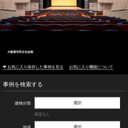
大船渡市民文化会館
❤ お気に入り保存した事例を見る
お気に入り機能について
事例を検索する
選択
建物分類
指定なし
選択
地域