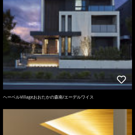
ヘーベルVillageおおたかの森南/エーデルワイス