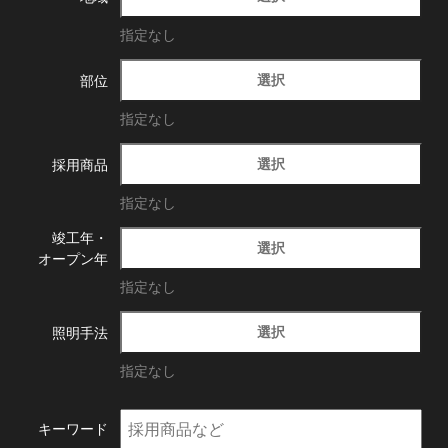
指定なし
選択
部位
指定なし
選択
採用商品
指定なし
竣工年・
選択
オープン年
指定なし
選択
照明手法
指定なし
キーワード