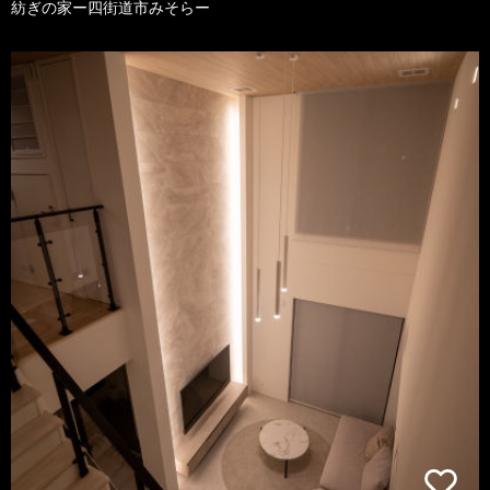
紡ぎの家ー四街道市みそらー