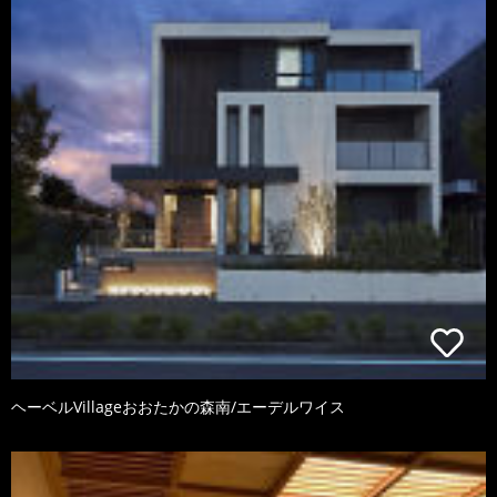
ヘーベルVillageおおたかの森南/エーデルワイス