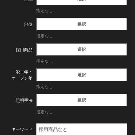
指定なし
選択
部位
指定なし
選択
採用商品
指定なし
竣工年・
選択
オープン年
指定なし
選択
照明手法
指定なし
キーワード