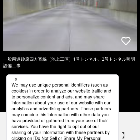
一般県道砂原四方寄線（池上工区）1号トンネル、2号トンネル照明
設備工事
1
2
3
4
5
パナソニックの電気設備 SNSアカウント