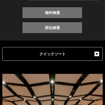
物件検索
部位検索
クイックソート