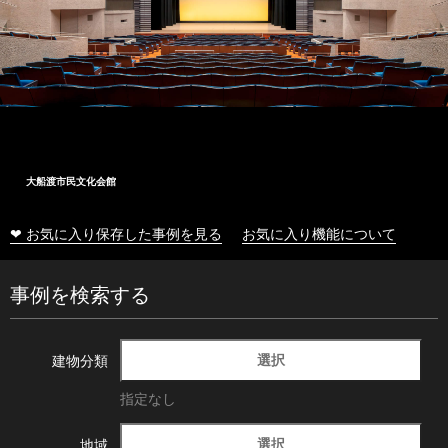
大船渡市民文化会館
❤ お気に入り保存した事例を見る
お気に入り機能について
事例を検索する
選択
建物分類
指定なし
選択
地域