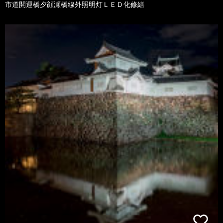
市道開運橋夕顔瀬橋線外照明灯ＬＥＤ化修繕