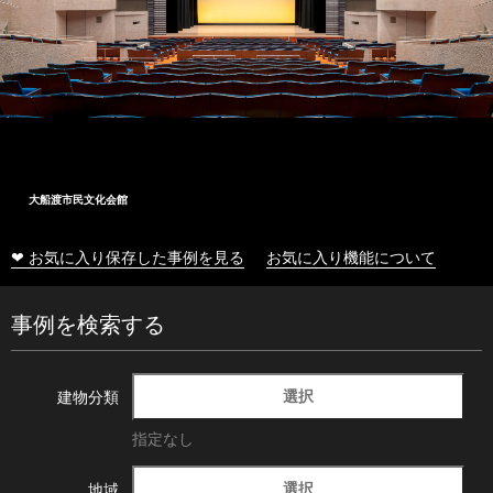
大船渡市民文化会館
❤ お気に入り保存した事例を見る
お気に入り機能について
事例を検索する
選択
建物分類
指定なし
選択
地域