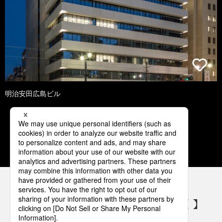
明治安田広島ビル
1
2
3
4
5
パナソニックの電気設備 SNSアカウント