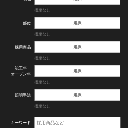
指定なし
選択
部位
指定なし
選択
採用商品
指定なし
竣工年・
選択
オープン年
指定なし
選択
照明手法
指定なし
キーワード