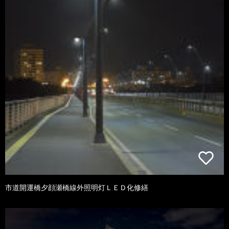
市道開運橋夕顔瀬橋線外照明灯ＬＥＤ化修繕