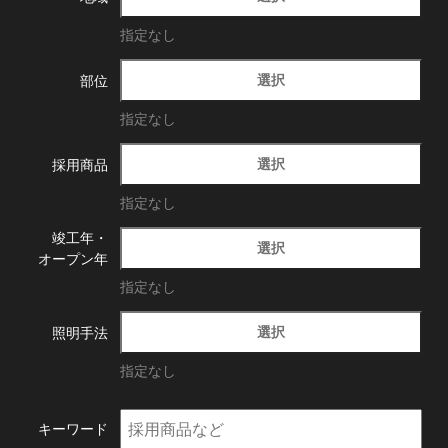
指定なし
選択
部位
指定なし
選択
採用商品
指定なし
竣工年・
選択
オープン年
指定なし
選択
照明手法
指定なし
キーワード