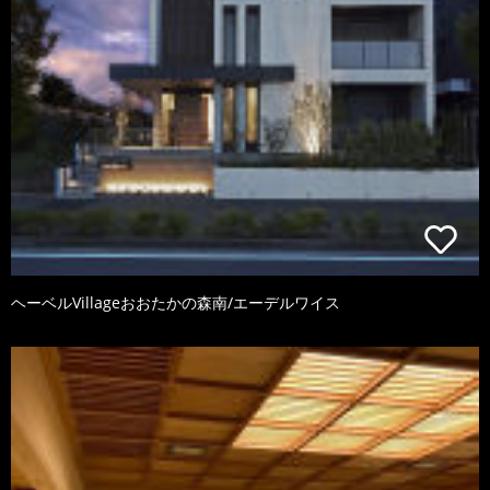
ヘーベルVillageおおたかの森南/エーデルワイス