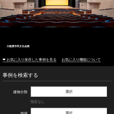
大船渡市民文化会館
❤ お気に入り保存した事例を見る
お気に入り機能について
事例を検索する
選択
建物分類
指定なし
選択
地域