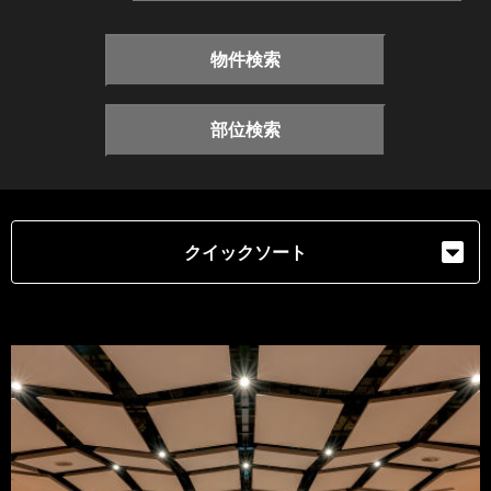
物件検索
部位検索
クイックソート