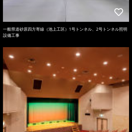
一般県道砂原四方寄線（池上工区）1号トンネル、2号トンネル照明
設備工事