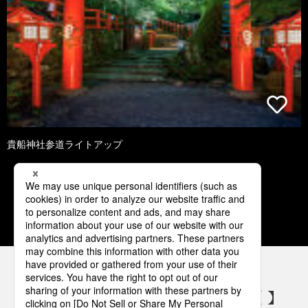
貴船神社参道ライトアップ
1
2
3
4
5
パナソニックの電気設備 SNSアカウント