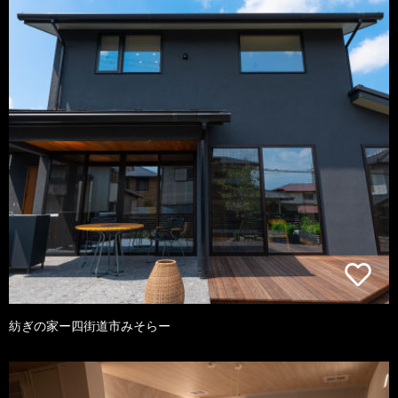
紡ぎの家ー四街道市みそらー