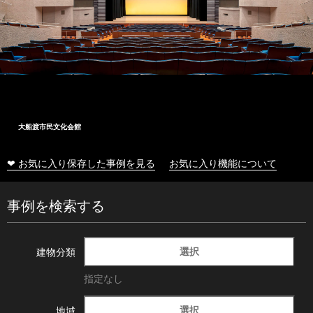
大船渡市民文化会館
❤ お気に入り保存した事例を見る
お気に入り機能について
事例を検索する
選択
建物分類
指定なし
選択
地域