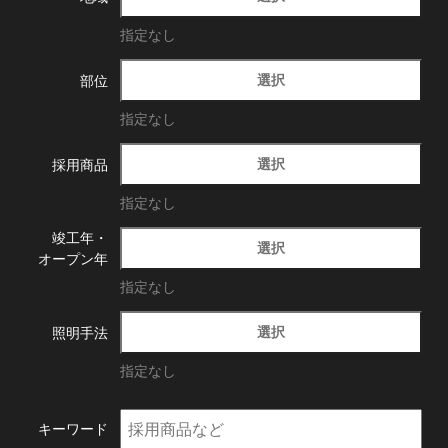
指定なし
選択
部位
指定なし
選択
採用商品
指定なし
竣工年・
選択
オープン年
指定なし
選択
照明手法
指定なし
キーワード