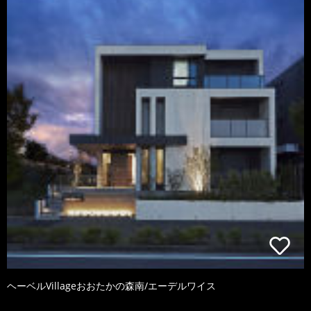
ヘーベルVillageおおたかの森南/エーデルワイス