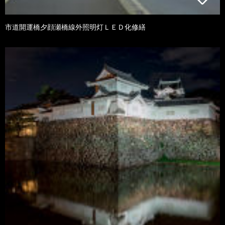
市道開運橋夕顔瀬橋線外照明灯ＬＥＤ化修繕