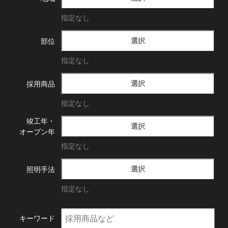
指定なし
選択
部位
指定なし
選択
採用商品
指定なし
竣工年・
選択
オープン年
指定なし
選択
照明手法
指定なし
キーワード