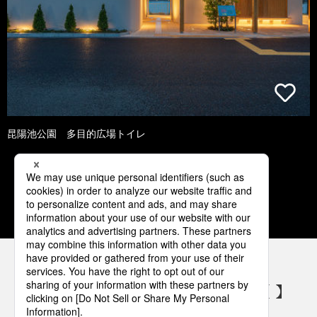
昆陽池公園 多目的広場トイレ
1
2
3
4
5
パナソニックの電気設備 SNSアカウント