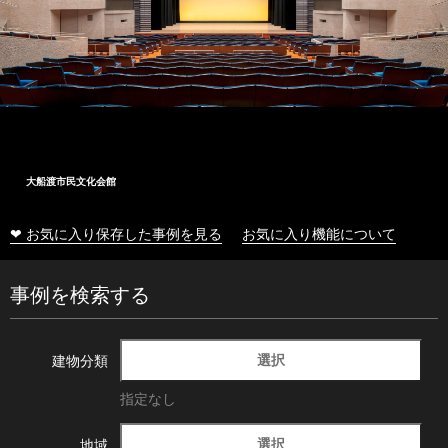
大船渡市民文化会館
❤ お気に入り保存した事例を見る
お気に入り機能について
事例を検索する
選択
建物分類
指定なし
選択
地域