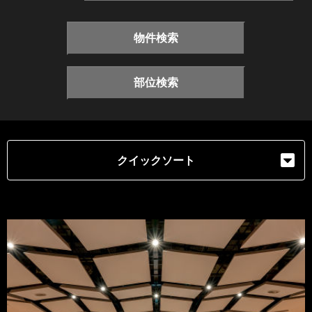
物件検索
部位検索
クイックソート