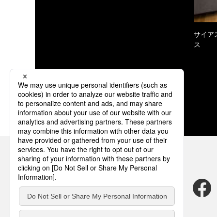
サイア
ス