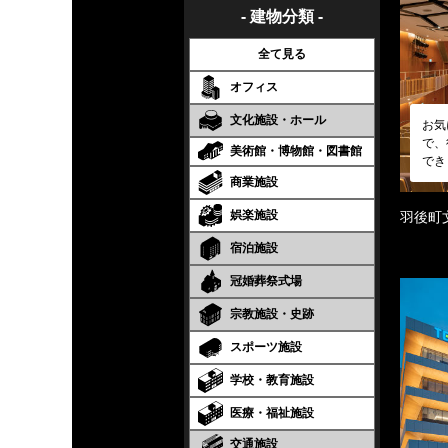
- 建物分類 -
全て見る
オフィス
文化施設・ホール
お気
で、
美術館・博物館・図書館
でき
商業施設
娯楽施設
羽後町
宿泊施設
冠婚葬祭式場
宗教施設・史跡
スポーツ施設
学校・教育施設
医療・福祉施設
交通施設