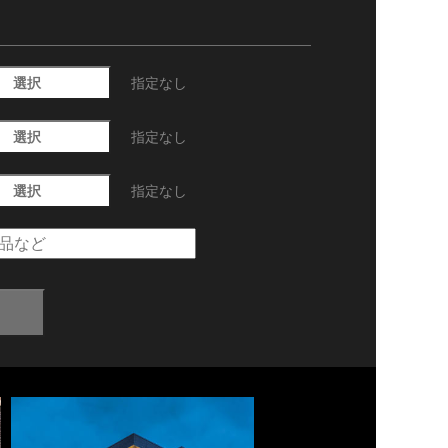
選択
指定なし
選択
指定なし
選択
指定なし