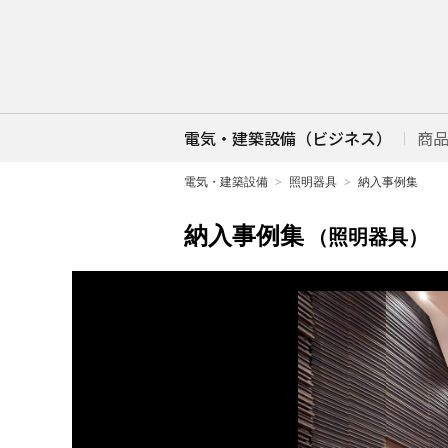
電気・建築設備（ビジネス）
商
電気・建築設備
照明器具
納入事例集
納入事例集
（照明器具）