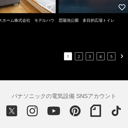
スホーム株式会社 モデルハウ
昆陽池公園 多目的広場トイレ
1
2
3
4
5
パナソニックの電気設備 SNSアカウント