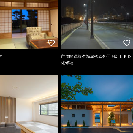
方
市道開運橋夕顔瀬橋線外照明灯ＬＥＤ
化修繕