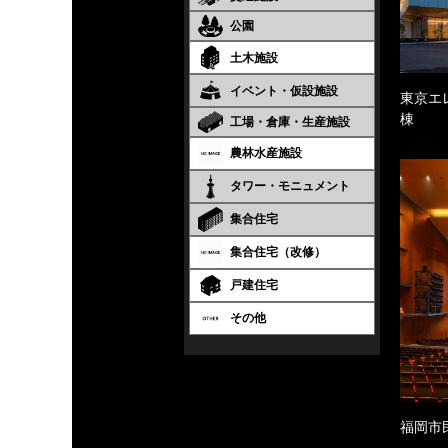
公園
土木施設
イベント・仮設施設
東京エ
棟
工場・倉庫・生産施設
農林水産施設
タワー・モニュメント
集合住宅
集合住宅（改修）
戸建住宅
その他
福岡市