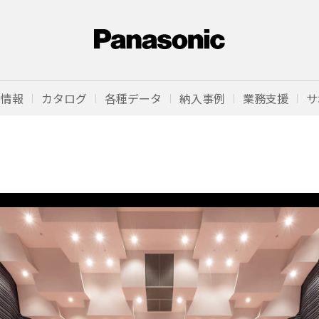
品情報
カタログ
各種データ
納入事例
業務支援
サ