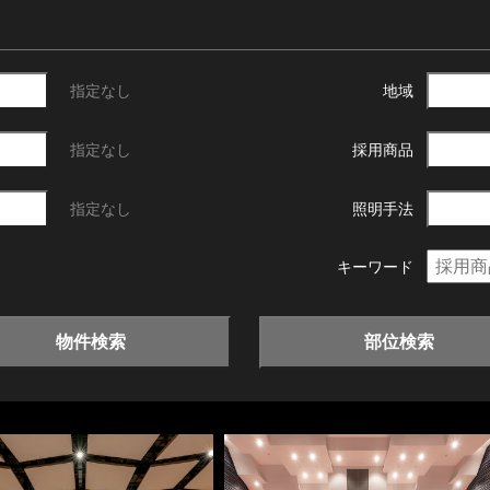
指定なし
地域
指定なし
採用商品
指定なし
照明手法
キーワード
物件検索
部位検索